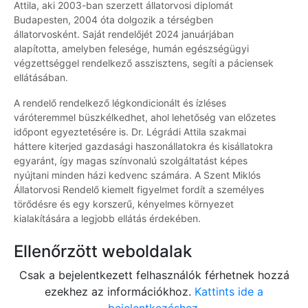
Attila, aki 2003-ban szerzett állatorvosi diplomát
Budapesten, 2004 óta dolgozik a térségben
állatorvosként. Saját rendelőjét 2024 januárjában
alapította, amelyben felesége, humán egészségügyi
végzettséggel rendelkező asszisztens, segíti a páciensek
ellátásában.
A rendelő rendelkező légkondicionált és ízléses
váróteremmel büszkélkedhet, ahol lehetőség van előzetes
időpont egyeztetésére is. Dr. Légrádi Attila szakmai
háttere kiterjed gazdasági haszonállatokra és kisállatokra
egyaránt, így magas színvonalú szolgáltatást képes
nyújtani minden házi kedvenc számára. A Szent Miklós
Állatorvosi Rendelő kiemelt figyelmet fordít a személyes
törődésre és egy korszerű, kényelmes környezet
kialakítására a legjobb ellátás érdekében.
Ellenőrzött weboldalak
Csak a bejelentkezett felhasználók férhetnek hozzá
ezekhez az információkhoz.
Kattints ide a