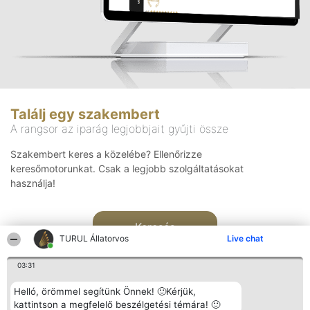
Találj egy szakembert
A rangsor az iparág legjobbjait gyűjti össze
Szakembert keres a közelébe? Ellenőrizze
keresőmotorunkat. Csak a legjobb szolgáltatásokat
használja!
Keresés
TURUL Állatorvos
Live chat
03:31
Helló, örömmel segítünk Önnek! 🙂Kérjük,
kattintson a megfelelő beszélgetési témára! 🙂