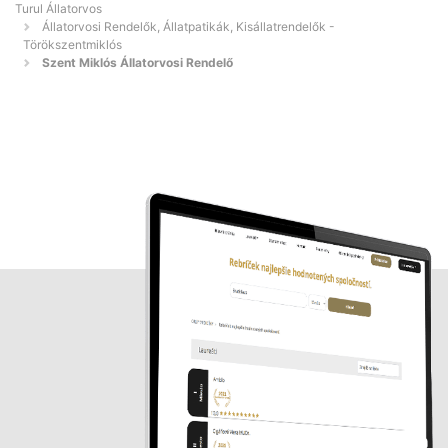
Turul Állatorvos
Állatorvosi Rendelők, Állatpatikák, Kisállatrendelők -
Törökszentmiklós
Szent Miklós Állatorvosi Rendelő