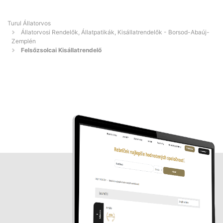
Turul Állatorvos
Állatorvosi Rendelők, Állatpatikák, Kisállatrendelők - Borsod-Abaúj-
Zemplén
Felsőzsolcai Kisállatrendelő