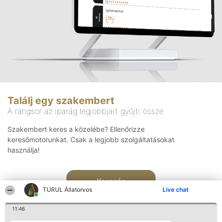
Találj egy szakembert
A rangsor az iparág legjobbjait gyűjti össze
Szakembert keres a közelébe? Ellenőrizze
keresőmotorunkat. Csak a legjobb szolgáltatásokat
használja!
Keresés
TURUL Állatorvos
Live chat
11:46