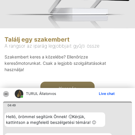
Találj egy szakembert
A rangsor az iparág legjobbjait gyűjti össze
Szakembert keres a közelébe? Ellenőrizze
keresőmotorunkat. Csak a legjobb szolgáltatásokat
használja!
Keresés
TURUL Állatorvos
Live chat
04:49
Helló, örömmel segítünk Önnek! 🙂Kérjük,
kattintson a megfelelő beszélgetési témára! 🙂
Rangsorszervező
Népszavazás
Elérhetőség