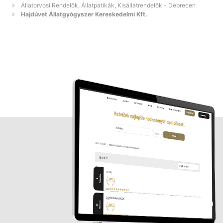
Állatorvosi Rendelők, Állatpatikák, Kisállatrendelők - Debrecen
Hajdúvet Állatgyógyszer Kereskedelmi Kft.