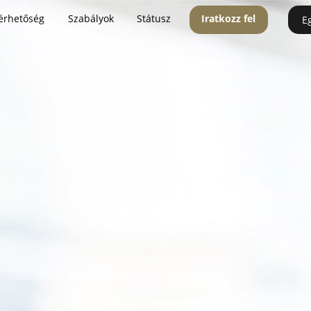
érhetőség
Szabályok
Státusz
Iratkozz fel
E