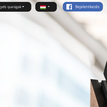
Bejelentkezés
gyéb iparágak