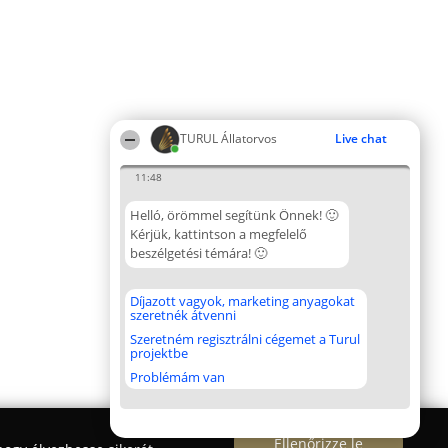
TURUL Állatorvos
Live chat
11:48
Helló, örömmel segítünk Önnek! 🙂
Kérjük, kattintson a megfelelő
beszélgetési témára! 🙂
Díjazott vagyok, marketing anyagokat
szeretnék átvenni
Szeretném regisztrálni cégemet a Turul
projektbe
Problémám van
Ellenőrizze le