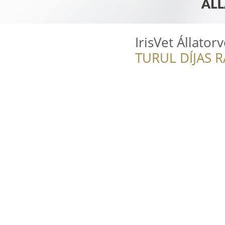
IrisVet Állator
TURUL DÍJAS 