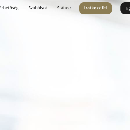
érhetőség
Szabályok
Státusz
Iratkozz fel
E