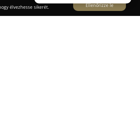
Ellenőrizze le
ogy élvezhesse sikerét.
zeti Szakrendelő - Szentes
s Lézerszemészeti Szakrendelő 2003 óta kínál
zolgáltatásokat. Az intézményt Dr. Dobos András
tre; utóbbi a labor részleget irányítja,
ok felállításához. A szakrendelő általános
y magában foglalja az alapvető vizsgálatokat,
izsgálatokat, műtéteket, valamint
zemészet és lézerszemészeti ellátás, ahol
Dr.
ént jelentős szakmai tapasztalattal rendelkezik.
ebészeti berendezések, például funduskamera,