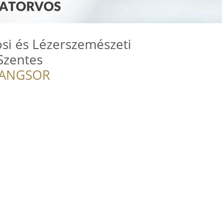
vosi és Lézerszemészeti
Szentes
RANGSOR