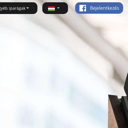
Bejelentkezés
gyéb iparágak