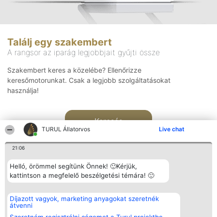
Találj egy szakembert
A rangsor az iparág legjobbjait gyűjti össze
Szakembert keres a közelébe? Ellenőrizze
keresőmotorunkat. Csak a legjobb szolgáltatásokat
használja!
Keresés
TURUL Állatorvos
Live chat
21:06
Helló, örömmel segítünk Önnek! 🙂Kérjük,
kattintson a megfelelő beszélgetési témára! 🙂
Rangsorszervező
Népszavazás
Elérhetőség
Díjazott vagyok, marketing anyagokat szeretnék
SC Beautiful Company S.R.L.
Nyertesek
Elérhetőség
átvenni
Bulevardul Aleea Timișul De
Az összes
Sus Nr. 2, Bl. A30, Sc. A, Et.
díjazottak