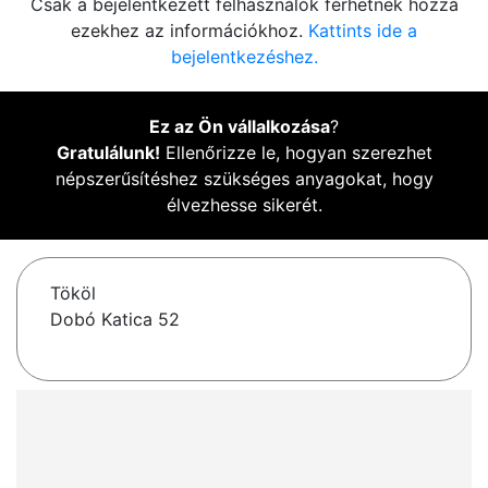
Csak a bejelentkezett felhasználók férhetnek hozzá
ezekhez az információkhoz.
Kattints ide a
bejelentkezéshez.
Ez az Ön vállalkozása
?
Gratulálunk!
Ellenőrizze le, hogyan szerezhet
népszerűsítéshez szükséges anyagokat, hogy
élvezhesse sikerét.
Tököl
Dobó Katica 52