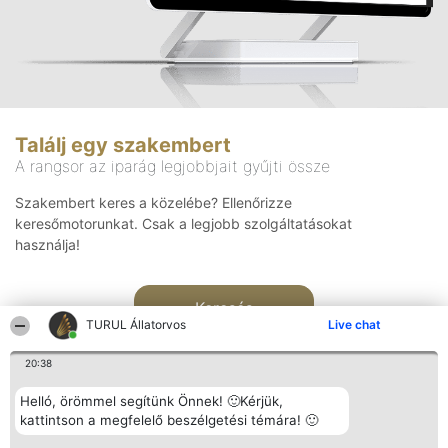
Találj egy szakembert
A rangsor az iparág legjobbjait gyűjti össze
Szakembert keres a közelébe? Ellenőrizze
keresőmotorunkat. Csak a legjobb szolgáltatásokat
használja!
Keresés
TURUL Állatorvos
Live chat
20:38
Helló, örömmel segítünk Önnek! 🙂Kérjük,
kattintson a megfelelő beszélgetési témára! 🙂