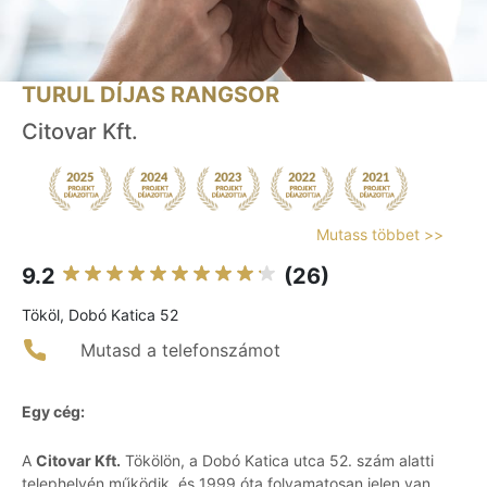
TURUL DÍJAS RANGSOR
Citovar Kft.
Mutass többet >>
9.2
(26)
Tököl, Dobó Katica 52
Mutasd a telefonszámot
Egy cég:
A
Citovar Kft.
Tökölön, a Dobó Katica utca 52. szám alatti
telephelyén működik, és 1999 óta folyamatosan jelen van