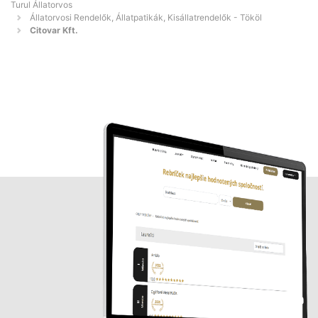
Turul Állatorvos
Állatorvosi Rendelők, Állatpatikák, Kisállatrendelők - Tököl
Citovar Kft.