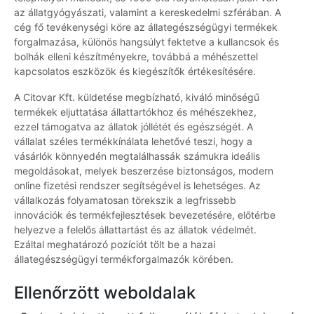
az állatgyógyászati, valamint a kereskedelmi szférában. A
cég fő tevékenységi köre az állategészségügyi termékek
forgalmazása, különös hangsúlyt fektetve a kullancsok és
bolhák elleni készítményekre, továbbá a méhészettel
kapcsolatos eszközök és kiegészítők értékesítésére.
A Citovar Kft. küldetése megbízható, kiváló minőségű
termékek eljuttatása állattartókhoz és méhészekhez,
ezzel támogatva az állatok jóllétét és egészségét. A
vállalat széles termékkínálata lehetővé teszi, hogy a
vásárlók könnyedén megtalálhassák számukra ideális
megoldásokat, melyek beszerzése biztonságos, modern
online fizetési rendszer segítségével is lehetséges. Az
vállalkozás folyamatosan törekszik a legfrissebb
innovációk és termékfejlesztések bevezetésére, előtérbe
helyezve a felelős állattartást és az állatok védelmét.
Ezáltal meghatározó pozíciót tölt be a hazai
állategészségügyi termékforgalmazók körében.
Ellenőrzött weboldalak