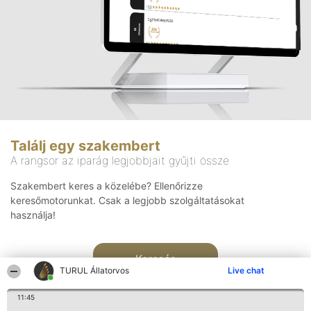
Találj egy szakembert
A rangsor az iparág legjobbjait gyűjti össze
Szakembert keres a közelébe? Ellenőrizze
keresőmotorunkat. Csak a legjobb szolgáltatásokat
használja!
Keresés
TURUL Állatorvos
Live chat
11:45