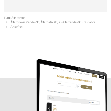
Turul Állatorvos
Állatorvosi Rendelők, Állatpatikák, Kisállatrendelők - Budaörs
AlterPet