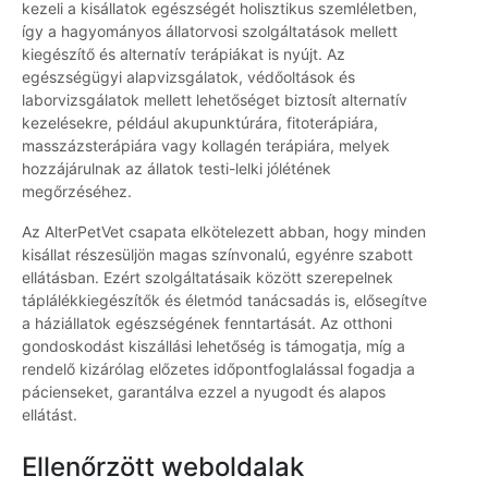
kezeli a kisállatok egészségét holisztikus szemléletben,
így a hagyományos állatorvosi szolgáltatások mellett
kiegészítő és alternatív terápiákat is nyújt. Az
egészségügyi alapvizsgálatok, védőoltások és
laborvizsgálatok mellett lehetőséget biztosít alternatív
kezelésekre, például akupunktúrára, fitoterápiára,
masszázsterápiára vagy kollagén terápiára, melyek
hozzájárulnak az állatok testi-lelki jólétének
megőrzéséhez.
Az AlterPetVet csapata elkötelezett abban, hogy minden
kisállat részesüljön magas színvonalú, egyénre szabott
ellátásban. Ezért szolgáltatásaik között szerepelnek
táplálékkiegészítők és életmód tanácsadás is, elősegítve
a háziállatok egészségének fenntartását. Az otthoni
gondoskodást kiszállási lehetőség is támogatja, míg a
rendelő kizárólag előzetes időpontfoglalással fogadja a
pácienseket, garantálva ezzel a nyugodt és alapos
ellátást.
Ellenőrzött weboldalak