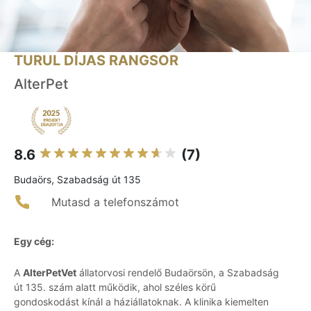
TURUL DÍJAS RANGSOR
AlterPet
8.6
(7)
Budaörs, Szabadság út 135
Mutasd a telefonszámot
Egy cég:
A
AlterPetVet
állatorvosi rendelő Budaörsön, a Szabadság
út 135. szám alatt működik, ahol széles körű
gondoskodást kínál a háziállatoknak. A klinika kiemelten