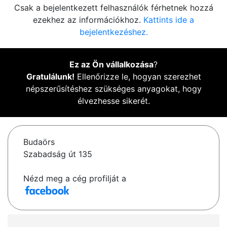
Csak a bejelentkezett felhasználók férhetnek hozzá
ezekhez az információkhoz.
Kattints ide a
bejelentkezéshez.
Ez az Ön vállalkozása
?
Gratulálunk!
Ellenőrizze le, hogyan szerezhet
népszerűsítéshez szükséges anyagokat, hogy
élvezhesse sikerét.
Budaörs
Szabadság út 135
Nézd meg a cég profilját a