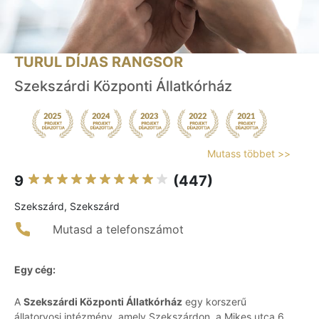
TURUL DÍJAS RANGSOR
Szekszárdi Központi Állatkórház
Mutass többet >>
9
(447)
Szekszárd, Szekszárd
Mutasd a telefonszámot
Egy cég:
A
Szekszárdi Központi Állatkórház
egy korszerű
állatorvosi intézmény, amely Szekszárdon, a Mikes utca 6.