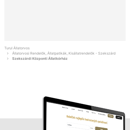
Turul Állatorvos
Állatorvosi Rendelők, Állatpatikák, Kisállatrendelők - Szekszárd
Szekszárdi Központi Állatkórház