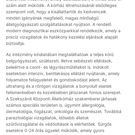
szám alatt működik. A kórház létrehozásánál elsődleges
szempont volt, hogy a kisállattartók és kedvenceik
minden igényének megfelelő, magas minőségű
állatgyógyászati szolgáltatásokat nyújtson. A rendelő
modern diagnosztikai eszközparkkal rendelkezik, amely a
precíz vizsgálatok és hatékony kezelési eljárások alapját
biztosítja.
Az intézmény kínálatában megtalálhatóak a teljes körű
belgyógyászati, szülészeti, illetve sebészeti ellátások,
beleértve a csont- és lágyrészműtéteket is. Indokolt
esetekben intenzív, bentlakásos ellátást nyújtanak, amely
folyamatos felügyeletet és gondoskodást jelent. Az
ultrahang és a röntgen vizsgálatok a bonyolult esetek
felismerésében és kezelésében játszanak fontos szerepet.
A Szekszárdi Központi Állatkórház szakemberei jártasak
számos speciális területen is, úgymint allergológia,
dermatológia, fogászat, onkológia és szemészet. Továbbá
parazitológiai vizsgálatok, idősebb állatok
szűrővizsgálatai és védőoltások is elérhetőek. Sürgős
esetekre 0-24 órás ügyelet működik, amely gyors