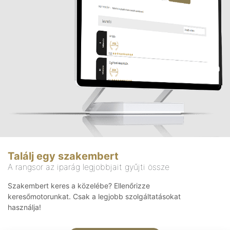
Találj egy szakembert
A rangsor az iparág legjobbjait gyűjti össze
Szakembert keres a közelébe? Ellenőrizze
keresőmotorunkat. Csak a legjobb szolgáltatásokat
használja!