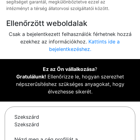
segítséget garantál, megkülönböztetve ezzel az
intézményt a térség állatorvosi szolgáltatói között.
Ellenőrzött weboldalak
Csak a bejelentkezett felhasználók férhetnek hozzá
ezekhez az információkhoz.
Kattints ide a
bejelentkezéshez.
Ez az Ön vállalkozása
?
Gratulálunk!
Ellenőrizze le, hogyan szerezhet
népszerűsítéshez szükséges anyagokat, hogy
élvezhesse sikerét.
Szekszárd
Szekszárd
Nézd meg a cég profilját a