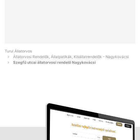
Turul Állatorvos
Állatorvosi Rendelők, Állatpatikák, Kisállatrendelők - Nagykovácsi
Szegfű utcai állatorvosi rendelő Nagykovácsi