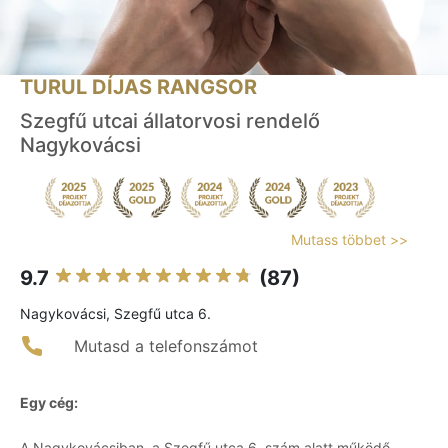
TURUL DÍJAS RANGSOR
Szegfű utcai állatorvosi rendelő
Nagykovácsi
Mutass többet >>
9.7
(87)
Nagykovácsi, Szegfű utca 6.
Mutasd a telefonszámot
Egy cég:
A Nagykovácsiban, a Szegfű utca 6. szám alatt működő