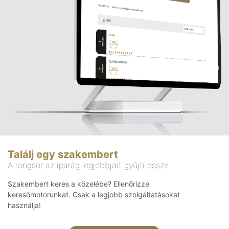
Találj egy szakembert
A rangsor az iparág legjobbjait gyűjti össze
Szakembert keres a közelébe? Ellenőrizze
keresőmotorunkat. Csak a legjobb szolgáltatásokat
használja!