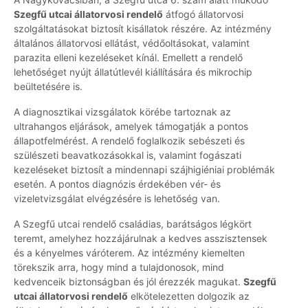
Szegfű utcai állatorvosi rendelő
átfogó állatorvosi
szolgáltatásokat biztosít kisállatok részére. Az intézmény
általános állatorvosi ellátást, védőoltásokat, valamint
parazita elleni kezeléseket kínál. Emellett a rendelő
lehetőséget nyújt állatútlevél kiállítására és mikrochip
beültetésére is.
A diagnosztikai vizsgálatok körébe tartoznak az
ultrahangos eljárások, amelyek támogatják a pontos
állapotfelmérést. A rendelő foglalkozik sebészeti és
szülészeti beavatkozásokkal is, valamint fogászati
kezeléseket biztosít a mindennapi szájhigiéniai problémák
esetén. A pontos diagnózis érdekében vér- és
vizeletvizsgálat elvégzésére is lehetőség van.
A Szegfű utcai rendelő családias, barátságos légkört
teremt, amelyhez hozzájárulnak a kedves asszisztensek
és a kényelmes váróterem. Az intézmény kiemelten
törekszik arra, hogy mind a tulajdonosok, mind
kedvenceik biztonságban és jól érezzék magukat.
Szegfű
utcai állatorvosi rendelő
elkötelezetten dolgozik az