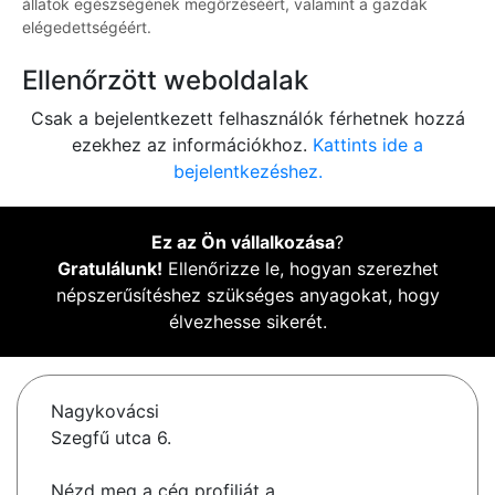
állatok egészségének megőrzéséért, valamint a gazdák
elégedettségéért.
Ellenőrzött weboldalak
Csak a bejelentkezett felhasználók férhetnek hozzá
ezekhez az információkhoz.
Kattints ide a
bejelentkezéshez.
Ez az Ön vállalkozása
?
Gratulálunk!
Ellenőrizze le, hogyan szerezhet
népszerűsítéshez szükséges anyagokat, hogy
élvezhesse sikerét.
Nagykovácsi
Szegfű utca 6.
Nézd meg a cég profilját a