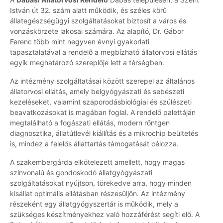
István út 32. szám alatt működik, és széles körű
állategészségügyi szolgáltatásokat biztosít a város és
vonzáskörzete lakosai számára. Az alapító, Dr. Gábor
Ferenc több mint negyven évnyi gyakorlati
tapasztalatával a rendelő a megbízható állatorvosi ellátás
egyik meghatározó szereplője lett a térségben.
Az intézmény szolgáltatásai között szerepel az általános
állatorvosi ellátás, amely belgyógyászati és sebészeti
kezeléseket, valamint szaporodásbiológiai és szülészeti
beavatkozásokat is magában foglal. A rendelő palettáján
megtalálható a fogászati ellátás, modern röntgen
diagnosztika, állatútlevél kiállítás és a mikrochip beültetés
is, mindez a felelős állattartás támogatását célozza.
A szakembergárda elkötelezett amellett, hogy magas
színvonalú és gondoskodó állatgyógyászati
szolgáltatásokat nyújtson, törekedve arra, hogy minden
kisállat optimális ellátásban részesüljön. Az intézmény
részeként egy állatgyógyszertár is működik, mely a
szükséges készítményekhez való hozzáférést segíti elő. A