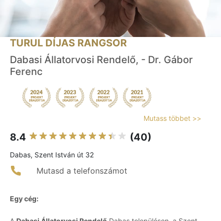
TURUL DÍJAS RANGSOR
Dabasi Állatorvosi Rendelő, - Dr. Gábor
Ferenc
Mutass többet >>
8.4
(40)
Dabas, Szent István út 32
Mutasd a telefonszámot
Egy cég:
A
Dabasi Állatorvosi Rendelő
Dabas településen, a Szent