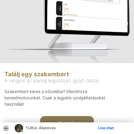
Találj egy szakembert
A rangsor az iparág legjobbjait gyűjti össze
Szakembert keres a közelébe? Ellenőrizze
keresőmotorunkat. Csak a legjobb szolgáltatásokat
használja!
Keresés
TURUL Állatorvos
Live chat