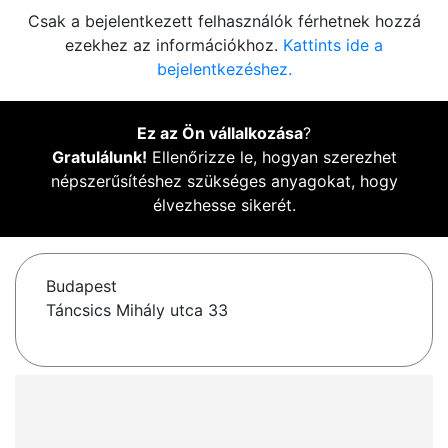
Csak a bejelentkezett felhasználók férhetnek hozzá
ezekhez az információkhoz.
Kattints ide a
bejelentkezéshez.
Ez az Ön vállalkozása
?
Gratulálunk!
Ellenőrizze le, hogyan szerezhet
népszerűsítéshez szükséges anyagokat, hogy
élvezhesse sikerét.
Budapest
Táncsics Mihály utca 33