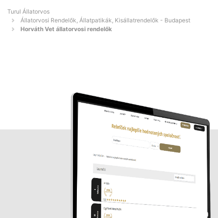
Turul Állatorvos
Állatorvosi Rendelők, Állatpatikák, Kisállatrendelők - Budapest
Horváth Vet állatorvosi rendelők