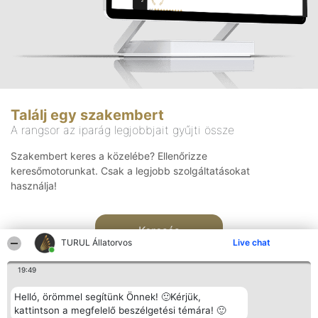
Találj egy szakembert
A rangsor az iparág legjobbjait gyűjti össze
Szakembert keres a közelébe? Ellenőrizze
keresőmotorunkat. Csak a legjobb szolgáltatásokat
használja!
Keresés
TURUL Állatorvos
Live chat
19:49
Helló, örömmel segítünk Önnek! 🙂Kérjük,
kattintson a megfelelő beszélgetési témára! 🙂