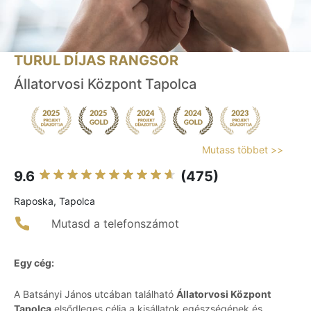
TURUL DÍJAS RANGSOR
Állatorvosi Központ Tapolca
Mutass többet >>
9.6
(475)
Raposka, Tapolca
Mutasd a telefonszámot
Egy cég:
A Batsányi János utcában található
Állatorvosi Központ
Tapolca
elsődleges célja a kisállatok egészségének és