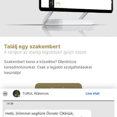
Találj egy szakembert
A rangsor az iparág legjobbjait gyűjti össze
Szakembert keres a közelébe? Ellenőrizze
keresőmotorunkat. Csak a legjobb szolgáltatásokat
használja!
Keresés
TURUL Állatorvos
Live chat
14:36
Helló, örömmel segítünk Önnek! 🙂Kérjük,