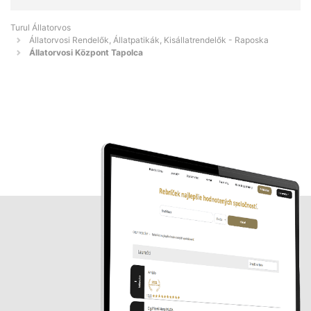
Turul Állatorvos
Állatorvosi Rendelők, Állatpatikák, Kisállatrendelők - Raposka
Állatorvosi Központ Tapolca