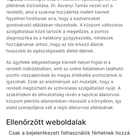
jóllétének biztosítása. Dr. Ásványi Tamás vezeti ezt a
rendelőt, ahol a szakmai hozzáértés mellett kiemelt
figyelmet fordítanak arra, hogy a kedvenceket
gondoskodó ellátásban részesítsék. A központ változatos
szolgáltatásai közé tartozik a megelőzés, a pontos
diagnosztika és a hatékony gyógykezelés, mindezek
hozzájárulnak ahhoz, hogy az ide érkező állatok
hosszabb és egészségesebb életet éljenek.
Az ügyfelek elégedettsége kiemelt helyet foglal el a
rendelő működésében, amit az online felületeken található
pozitív visszajelzések és magas értékelési pontszámok is
igazolnak. Ezek az eredmények azt mutatják, hogy a
rendelő megbízható és színvonalas szolgáltatást nyújt. A
szakértelem és elhivatottság révén a tapolcai állatorvosi
központ jelentős elismerésben részesült a környéken, így
stabil szereplőjévé vált a régió állatorvosi ellátásának.
Ellenőrzött weboldalak
Csak a bejelentkezett felhasználók férhetnek hozzá