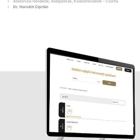
Állatorvosi Rendelők, Állatpatikák, Kisállatrendelők - Csorna
Dr. Horváth Ciprián