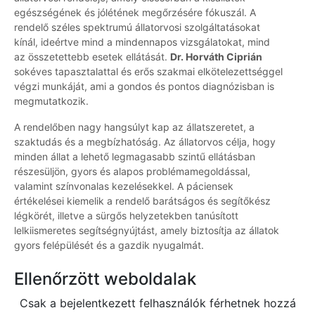
egészségének és jólétének megőrzésére fókuszál. A
rendelő széles spektrumú állatorvosi szolgáltatásokat
kínál, ideértve mind a mindennapos vizsgálatokat, mind
az összetettebb esetek ellátását.
Dr. Horváth Ciprián
sokéves tapasztalattal és erős szakmai elkötelezettséggel
végzi munkáját, ami a gondos és pontos diagnózisban is
megmutatkozik.
A rendelőben nagy hangsúlyt kap az állatszeretet, a
szaktudás és a megbízhatóság. Az állatorvos célja, hogy
minden állat a lehető legmagasabb szintű ellátásban
részesüljön, gyors és alapos problémamegoldással,
valamint színvonalas kezelésekkel. A páciensek
értékelései kiemelik a rendelő barátságos és segítőkész
légkörét, illetve a sürgős helyzetekben tanúsított
lelkiismeretes segítségnyújtást, amely biztosítja az állatok
gyors felépülését és a gazdik nyugalmát.
Ellenőrzött weboldalak
Csak a bejelentkezett felhasználók férhetnek hozzá