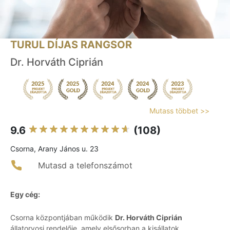
TURUL DÍJAS RANGSOR
Dr. Horváth Ciprián
Mutass többet >>
9.6
(108)
Csorna, Arany János u. 23
Mutasd a telefonszámot
Egy cég:
Csorna központjában működik
Dr. Horváth Ciprián
állatorvosi rendelője, amely elsősorban a kisállatok