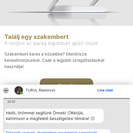
Találj egy szakembert
A rangsor az iparág legjobbjait gyűjti össze
Szakembert keres a közelébe? Ellenőrizze
keresőmotorunkat. Csak a legjobb szolgáltatásokat
használja!
Keresés
TURUL Állatorvos
Live chat
22:37
Helló, örömmel segítünk Önnek! 🙂Kérjük,
kattintson a megfelelő beszélgetési témára! 🙂
Rangsorszervező
Népszavazás
Elérhetőség
Díjazott vagyok, marketing anyagokat szeretnék