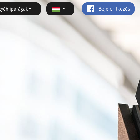
Bejelentkezés
gyéb iparágak