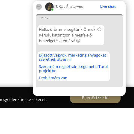
TURUL Állatorvos
Live chat
21:52
Helló, örömmel segítünk Önnek! 🙂
Kérjük, kattintson a megfelelő
beszélgetési témára! 🙂
Díjazott vagyok, marketing anyagokat
szeretnék átvenni
Szeretném regisztrálni cégemet a Turul
projektbe
Problémám van
Ellenőrizze le
ogy élvezhesse sikerét.