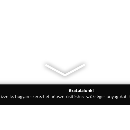
Gratulálunk!
rizze le, hogyan szerezhet népszerűsítéshez szükséges anyagokat, h
ák, Kisállatrendelők - Budapest
Pasaréti Állatorvosi Rendelő