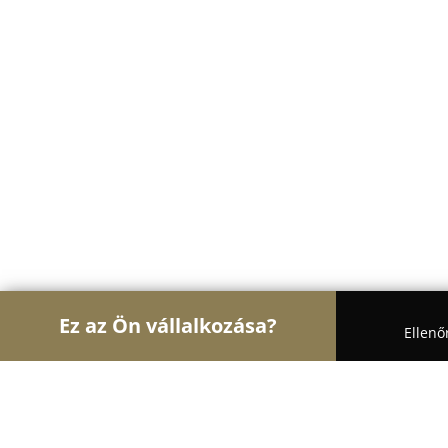
Ez az Ön vállalkozása?
Ellenő
Turul Állatorvos
Állatorvosi Rendelők, Állatpatik