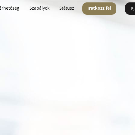
érhetőség
Szabályok
Státusz
Iratkozz fel
E