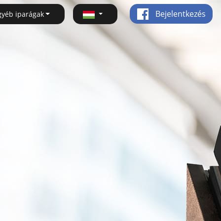
Bejelentkezés
gyéb iparágak