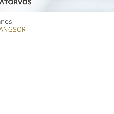
ános
RANGSOR