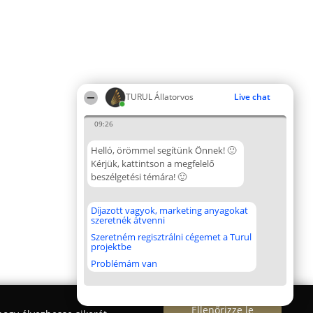
TURUL Állatorvos
Live chat
09:26
Helló, örömmel segítünk Önnek! 🙂
Kérjük, kattintson a megfelelő
beszélgetési témára! 🙂
Díjazott vagyok, marketing anyagokat
szeretnék átvenni
Szeretném regisztrálni cégemet a Turul
projektbe
Problémám van
Ellenőrizze le