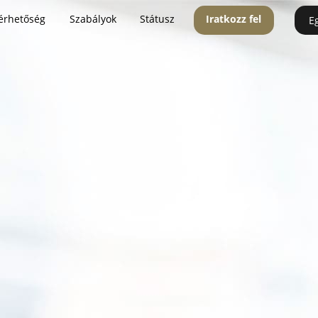
érhetőség
Szabályok
Státusz
Iratkozz fel
E