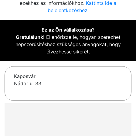
ezekhez az információkhoz.
Kattints ide a
bejelentkezéshez.
Ez az Ön vállalkozása
?
Gratulálunk!
Ellenőrizze le, hogyan szerezhet
népszerűsítéshez szükséges anyagokat, hogy
élvezhesse sikerét.
Kaposvár
Nádor u. 33