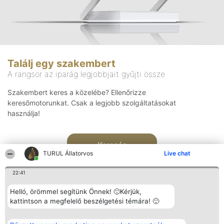
Találj egy szakembert
A rangsor az iparág legjobbjait gyűjti össze
Szakembert keres a közelébe? Ellenőrizze
keresőmotorunkat. Csak a legjobb szolgáltatásokat
használja!
Keresés
TURUL Állatorvos
Live chat
22:41
Helló, örömmel segítünk Önnek! 🙂Kérjük,
kattintson a megfelelő beszélgetési témára! 🙂
Rangsorszervező
Népszavazás
Elérhetőség