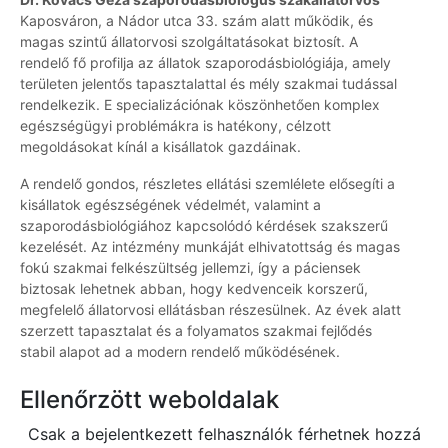
Kaposváron, a Nádor utca 33. szám alatt működik, és
magas szintű állatorvosi szolgáltatásokat biztosít. A
rendelő fő profilja az állatok szaporodásbiológiája, amely
területen jelentős tapasztalattal és mély szakmai tudással
rendelkezik. E specializációnak köszönhetően komplex
egészségügyi problémákra is hatékony, célzott
megoldásokat kínál a kisállatok gazdáinak.
A rendelő gondos, részletes ellátási szemlélete elősegíti a
kisállatok egészségének védelmét, valamint a
szaporodásbiológiához kapcsolódó kérdések szakszerű
kezelését. Az intézmény munkáját elhivatottság és magas
fokú szakmai felkészültség jellemzi, így a páciensek
biztosak lehetnek abban, hogy kedvenceik korszerű,
megfelelő állatorvosi ellátásban részesülnek. Az évek alatt
szerzett tapasztalat és a folyamatos szakmai fejlődés
stabil alapot ad a modern rendelő működésének.
Ellenőrzött weboldalak
Csak a bejelentkezett felhasználók férhetnek hozzá