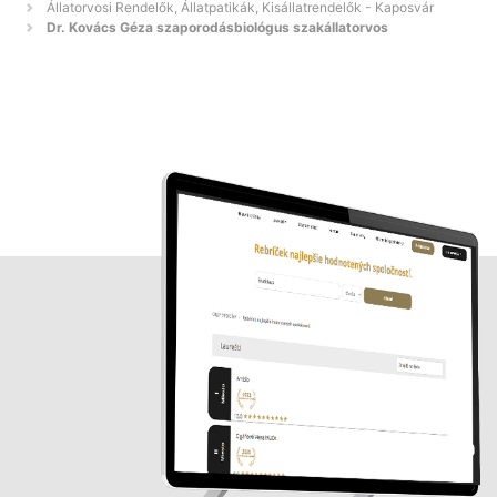
Állatorvosi Rendelők, Állatpatikák, Kisállatrendelők - Kaposvár
Dr. Kovács Géza szaporodásbiológus szakállatorvos