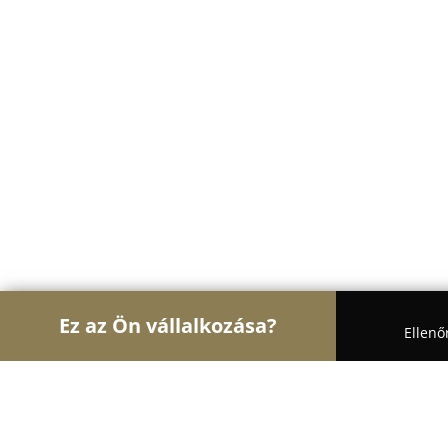
Ez az Ön vállalkozása?
Ellenő
Turul Állatorvos
Állatorvosi Rendelők, Állatpatik