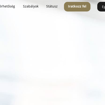
érhetőség
Szabályok
Státusz
Iratkozz fel
E