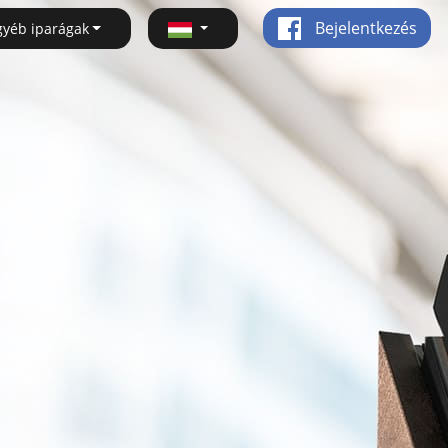
Bejelentkezés
gyéb iparágak