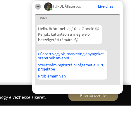
TURUL Állatorvos
Live chat
16:04
Helló, örömmel segítünk Önnek! 🙂
Kérjük, kattintson a megfelelő
beszélgetési témára! 🙂
Díjazott vagyok, marketing anyagokat
szeretnék átvenni
Szeretném regisztrálni cégemet a Turul
projektbe
Problémám van
Ellenőrizze le
ogy élvezhesse sikerét.