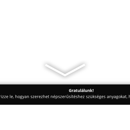
Gratulálunk!
rizze le, hogyan szerezhet népszerűsítéshez szükséges anyagokat, h
ák, Kisállatrendelők - Szeged
Dr. Mender Ferenc