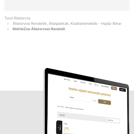
Turul Állatorvos
Állatorvosi Rendelők, Állatpatikák, Kisállatrendelők - Hajdú-Bihar
MáthéZoo Állatorvosi Rendelő