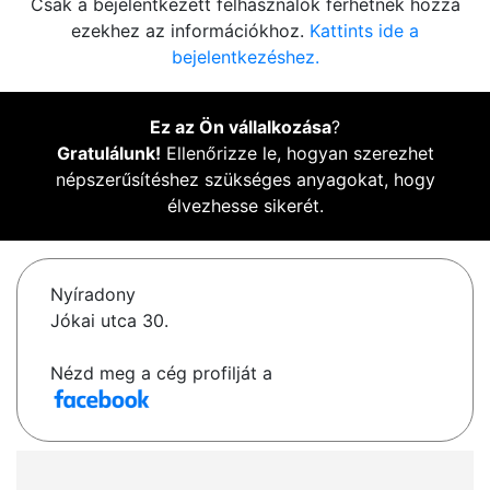
Csak a bejelentkezett felhasználók férhetnek hozzá
ezekhez az információkhoz.
Kattints ide a
bejelentkezéshez.
Ez az Ön vállalkozása
?
Gratulálunk!
Ellenőrizze le, hogyan szerezhet
népszerűsítéshez szükséges anyagokat, hogy
élvezhesse sikerét.
Nyíradony
Jókai utca 30.
Nézd meg a cég profilját a