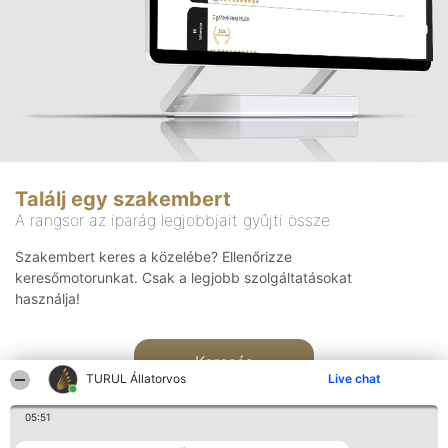
Találj egy szakembert
A rangsor az iparág legjobbjait gyűjti össze
Szakembert keres a közelébe? Ellenőrizze
keresőmotorunkat. Csak a legjobb szolgáltatásokat
használja!
Keresés
TURUL Állatorvos
Live chat
05:51