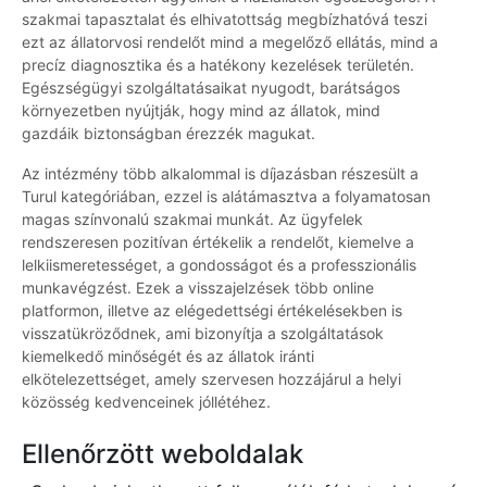
szakmai tapasztalat és elhivatottság megbízhatóvá teszi
ezt az állatorvosi rendelőt mind a megelőző ellátás, mind a
precíz diagnosztika és a hatékony kezelések területén.
Egészségügyi szolgáltatásaikat nyugodt, barátságos
környezetben nyújtják, hogy mind az állatok, mind
gazdáik biztonságban érezzék magukat.
Az intézmény több alkalommal is díjazásban részesült a
Turul kategóriában, ezzel is alátámasztva a folyamatosan
magas színvonalú szakmai munkát. Az ügyfelek
rendszeresen pozitívan értékelik a rendelőt, kiemelve a
lelkiismeretességet, a gondosságot és a professzionális
munkavégzést. Ezek a visszajelzések több online
platformon, illetve az elégedettségi értékelésekben is
visszatükröződnek, ami bizonyítja a szolgáltatások
kiemelkedő minőségét és az állatok iránti
elkötelezettséget, amely szervesen hozzájárul a helyi
közösség kedvenceinek jóllétéhez.
Ellenőrzött weboldalak