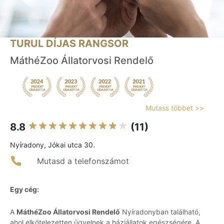
TURUL DÍJAS RANGSOR
MáthéZoo Állatorvosi Rendelő
Mutass többet >>
8.8
(11)
Nyíradony, Jókai utca 30.
Mutasd a telefonszámot
Egy cég:
A
MáthéZoo Állatorvosi Rendelő
Nyíradonyban található,
ahol elkötelezetten ügyelnek a háziállatok egészségére. A