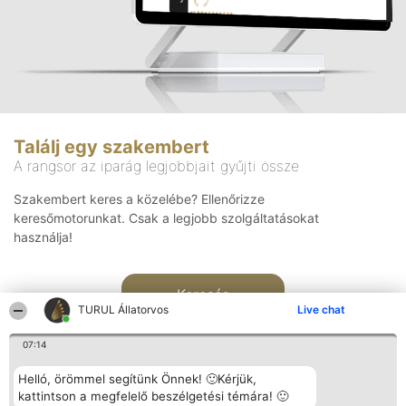
Találj egy szakembert
A rangsor az iparág legjobbjait gyűjti össze
Szakembert keres a közelébe? Ellenőrizze
keresőmotorunkat. Csak a legjobb szolgáltatásokat
használja!
Keresés
TURUL Állatorvos
Live chat
07:14
Helló, örömmel segítünk Önnek! 🙂Kérjük,
kattintson a megfelelő beszélgetési témára! 🙂