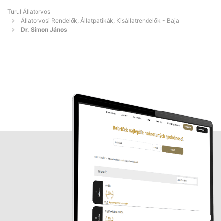
Turul Állatorvos
Állatorvosi Rendelők, Állatpatikák, Kisállatrendelők - Baja
Dr. Simon János