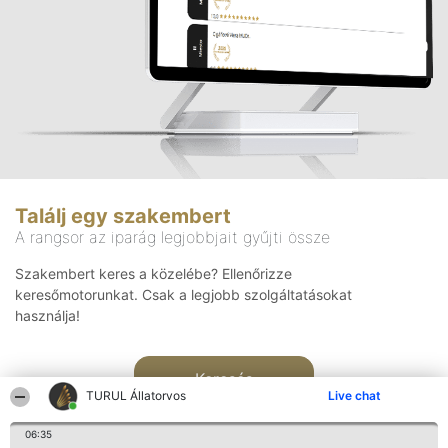
Találj egy szakembert
A rangsor az iparág legjobbjait gyűjti össze
Szakembert keres a közelébe? Ellenőrizze
keresőmotorunkat. Csak a legjobb szolgáltatásokat
használja!
Keresés
TURUL Állatorvos
Live chat
06:35