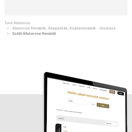
Turul Állatorvos
Állatorvosi Rendelők, Állatpatikák, Kisállatrendelők - Orosháza
Szőlő Állatorvosi Rendelő