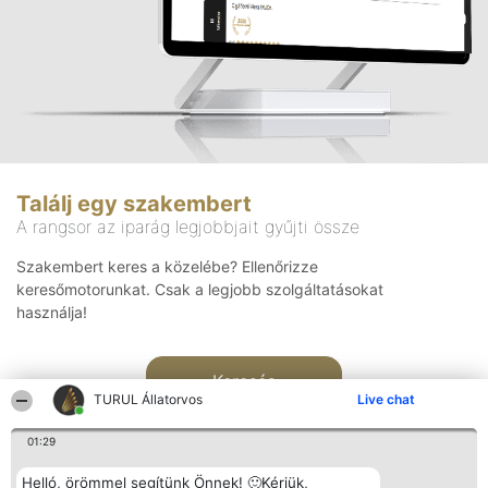
Találj egy szakembert
A rangsor az iparág legjobbjait gyűjti össze
Szakembert keres a közelébe? Ellenőrizze
keresőmotorunkat. Csak a legjobb szolgáltatásokat
használja!
Keresés
TURUL Állatorvos
Live chat
01:29
Helló, örömmel segítünk Önnek! 🙂Kérjük,