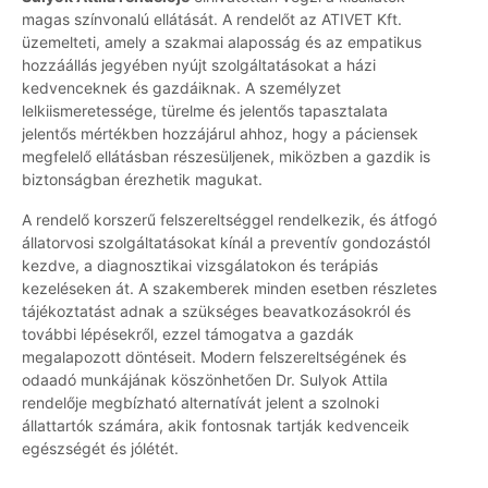
magas színvonalú ellátását. A rendelőt az ATIVET Kft.
üzemelteti, amely a szakmai alaposság és az empatikus
hozzáállás jegyében nyújt szolgáltatásokat a házi
kedvenceknek és gazdáiknak. A személyzet
lelkiismeretessége, türelme és jelentős tapasztalata
jelentős mértékben hozzájárul ahhoz, hogy a páciensek
megfelelő ellátásban részesüljenek, miközben a gazdik is
biztonságban érezhetik magukat.
A rendelő korszerű felszereltséggel rendelkezik, és átfogó
állatorvosi szolgáltatásokat kínál a preventív gondozástól
kezdve, a diagnosztikai vizsgálatokon és terápiás
kezeléseken át. A szakemberek minden esetben részletes
tájékoztatást adnak a szükséges beavatkozásokról és
további lépésekről, ezzel támogatva a gazdák
megalapozott döntéseit. Modern felszereltségének és
odaadó munkájának köszönhetően Dr. Sulyok Attila
rendelője megbízható alternatívát jelent a szolnoki
állattartók számára, akik fontosnak tartják kedvenceik
egészségét és jólétét.