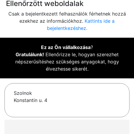
Ellenőrzött weboldalak
Csak a bejelentkezett felhasználók férhetnek hozzá
ezekhez az információkhoz.
Kattints ide a
bejelentkezéshez.
Ez az Ön vállalkozása
?
Gratulálunk!
Ellenőrizze le, hogyan szerezhet
népszerűsítéshez szükséges anyagokat, hogy
élvezhesse sikerét.
Szolnok
Konstantin u. 4