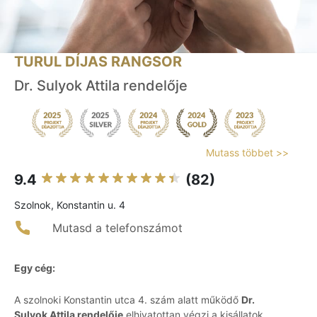
TURUL DÍJAS RANGSOR
Dr. Sulyok Attila rendelője
Mutass többet >>
9.4
(82)
Szolnok, Konstantin u. 4
Mutasd a telefonszámot
Egy cég:
A szolnoki Konstantin utca 4. szám alatt működő
Dr.
Sulyok Attila rendelője
elhivatottan végzi a kisállatok