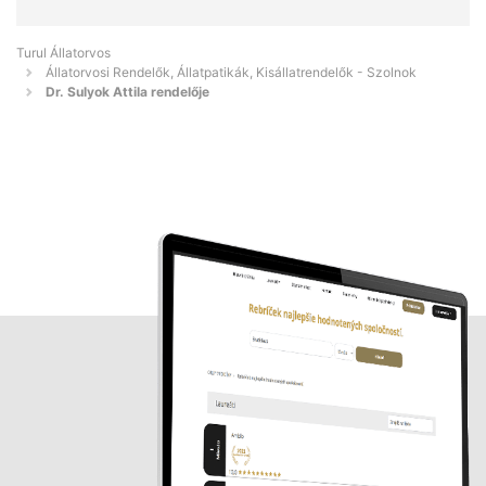
Turul Állatorvos
Állatorvosi Rendelők, Állatpatikák, Kisállatrendelők - Szolnok
Dr. Sulyok Attila rendelője