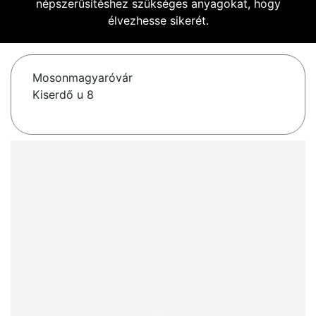
népszerűsítéshez szükséges anyagokat, hogy
élvezhesse sikerét.
Mosonmagyaróvár
Kiserdő u 8