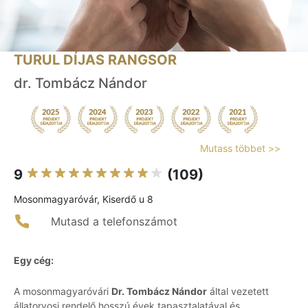
TURUL DÍJAS RANGSOR
dr. Tombácz Nándor
Mutass többet >>
9
(109)
Mosonmagyaróvár, Kiserdő u 8
Mutasd a telefonszámot
Egy cég:
A mosonmagyaróvári
Dr. Tombácz Nándor
által vezetett
állatorvosi rendelő hosszú évek tapasztalatával és