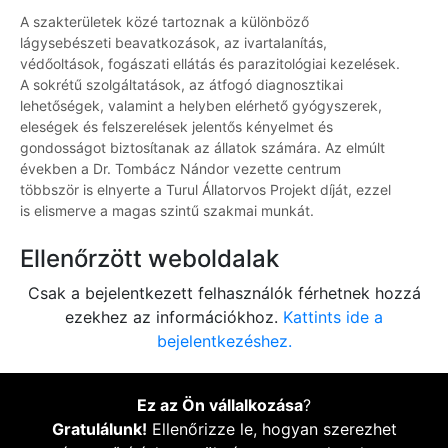
A szakterületek közé tartoznak a különböző
lágysebészeti beavatkozások, az ivartalanítás,
védőoltások, fogászati ellátás és parazitológiai kezelések.
A sokrétű szolgáltatások, az átfogó diagnosztikai
lehetőségek, valamint a helyben elérhető gyógyszerek,
eleségek és felszerelések jelentős kényelmet és
gondosságot biztosítanak az állatok számára. Az elmúlt
években a Dr. Tombácz Nándor vezette centrum
többször is elnyerte a Turul Állatorvos Projekt díját, ezzel
is elismerve a magas szintű szakmai munkát.
Ellenőrzött weboldalak
Csak a bejelentkezett felhasználók férhetnek hozzá
ezekhez az információkhoz.
Kattints ide a
bejelentkezéshez.
Ez az Ön vállalkozása
?
Gratulálunk!
Ellenőrizze le, hogyan szerezhet