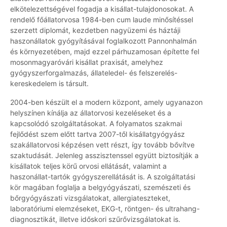
elkötelezettségével fogadja a kisállat-tulajdonosokat. A
rendelő főállatorvosa 1984-ben cum laude minősítéssel
szerzett diplomát, kezdetben nagyüzemi és háztáji
haszonállatok gyógyításával foglalkozott Pannonhalmán
és környezetében, majd ezzel párhuzamosan építette fel
mosonmagyaróvári kisállat praxisát, amelyhez
gyógyszerforgalmazás, állateledel- és felszerelés-
kereskedelem is társult.
2004-ben készült el a modern központ, amely ugyanazon
helyszínen kínálja az állatorvosi kezeléseket és a
kapcsolódó szolgáltatásokat. A folyamatos szakmai
fejlődést szem előtt tartva 2007-től kisállatgyógyász
szakállatorvosi képzésen vett részt, így tovább bővítve
szaktudását. Jelenleg asszisztenssel együtt biztosítják a
kisállatok teljes körű orvosi ellátását, valamint a
haszonállat-tartók gyógyszerellátását is. A szolgáltatási
kör magában foglalja a belgyógyászati, szemészeti és
bőrgyógyászati vizsgálatokat, allergiateszteket,
laboratóriumi elemzéseket, EKG-t, röntgen- és ultrahang-
diagnosztikát, illetve időskori szűrővizsgálatokat is.