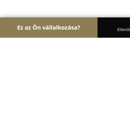
Ez az Ön vállalkozása?
Ellenő
Turul Állatorvos
Állatorvosi Rendelők, Állatpatik
Cegléd Újvárosi Állatorvosi Rendelő
9.8
(345)