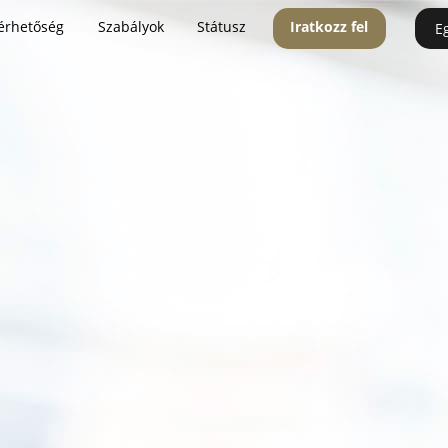
érhetőség
Szabályok
Státusz
Iratkozz fel
E