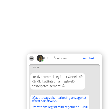
TURUL Állatorvos
Live chat
14:33
Helló, örömmel segítünk Önnek! 🙂
Kérjük, kattintson a megfelelő
beszélgetési témára! 🙂
Díjazott vagyok, marketing anyagokat
szeretnék átvenni
Szeretném regisztrálni cégemet a Turul