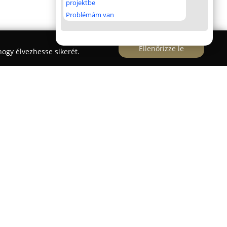
projektbe
Problémám van
Ellenőrizze le
ogy élvezhesse sikerét.
lő
alatt működő,
Dr. Tóth Tivadar
nevét viselő
három évtizedes szakmai múlttal rendelkezik, és
számára kínál különféle egészségügyi
kállatorvos által irányított intézmény mind a
 állatok részére átfogó ellátást biztosít.
nek kisállatok számára ambuláns belgyógyászati,