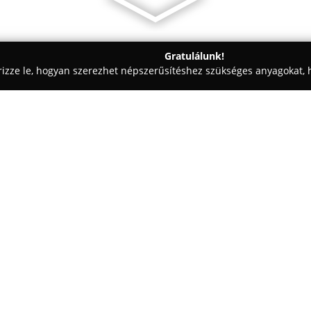
Gratulálunk!
rizze le, hogyan szerezhet népszerűsítéshez szükséges anyagokat, h
ák, Kisállatrendelők - Cegléd
Cegléd Újvárosi Állatorvosi Rende
Egy cég:
A ceglédi Nádor utca 6. szám 
állatorvosi rendelő több mint 
kis- valamint nagyállattartók 
szolgáltatásokat. A klinikus sza
Mutass többet >>
házikedvencek, mind a gazdasági
A rendelő kínálatában szerepel