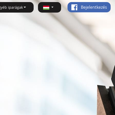
Bejelentkezés
gyéb iparágak