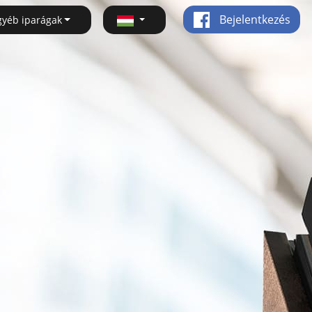
Bejelentkezés
gyéb iparágak