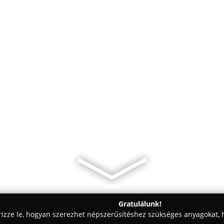
Gratulálunk!
rizze le, hogyan szerezhet népszerűsítéshez szükséges anyagokat, h