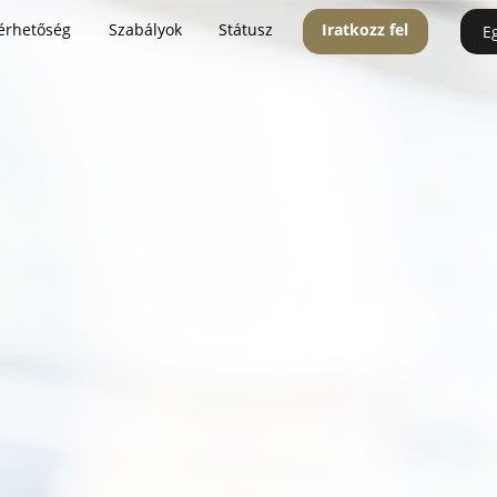
érhetőség
Szabályok
Státusz
Iratkozz fel
E