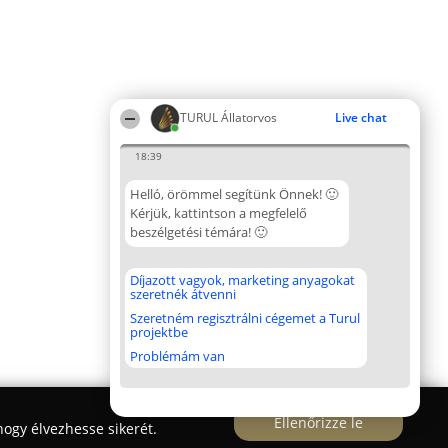
TURUL Állatorvos
Live chat
18:39
Helló, örömmel segítünk Önnek! 🙂
Kérjük, kattintson a megfelelő
beszélgetési témára! 🙂
Díjazott vagyok, marketing anyagokat
szeretnék átvenni
Szeretném regisztrálni cégemet a Turul
projektbe
Problémám van
Ellenőrizze le
ogy élvezhesse sikerét.