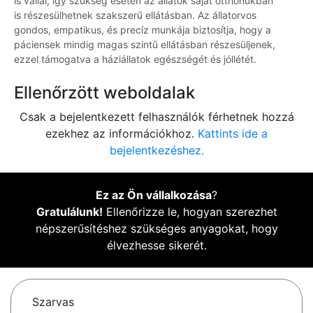
is vállal, így szükség esetén az állatok saját otthonukban
is részesülhetnek szakszerű ellátásban. Az állatorvos
gondos, empatikus, és precíz munkája biztosítja, hogy a
páciensek mindig magas szintű ellátásban részesüljenek,
ezzel támogatva a háziállatok egészségét és jóllétét.
Ellenőrzött weboldalak
Csak a bejelentkezett felhasználók férhetnek hozzá
ezekhez az információkhoz.
Kattints ide a
bejelentkezéshez.
Ez az Ön vállalkozása
?
Gratulálunk!
Ellenőrizze le, hogyan szerezhet
népszerűsítéshez szükséges anyagokat, hogy
élvezhesse sikerét.
Szarvas