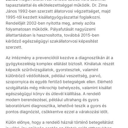
tapasztalattal és elkötelezettséggel működik. Dr. Zima
János 1992-ben szerzett állatorvosi végzettséget, majd
1995-től kezdett kisállatgyógyászattal foglalkozni.
Rendelőjét 2002-ben nyitotta meg, amely azóta
folyamatosan működik. Pályafutását nagyüzemi
állattartásban is hasznosította, továbbá 2015-ben
kérődző egészségügyi szakállatorvosi képesítést
szerzett.
Az intézmény a prevenciótól kezdve a diagnosztikán át a
gyógykezelésig komplex ellátást biztosít. Kínálatuk részét
képezik szűrővizsgálatok, gyorstesztek, valamint
különböző védőoltások, például veszettség, parvó,
szopornyica és egyéb fertőző betegségek ellen. Elérhető
szolgáltatás még mikrochip behelyezés, valamint kisállat
egészségügyi könyv és útlevél kiállítása. A rendelő
modern berendezései, például ultrahang és gyors
laboratóriumi diagnosztika, lehetővé teszik a gyors és
pontos diagnózist, csökkentve ezzel a várakozási időt.
Külön előnye, hogy a rendelő háznál történő betegellátást