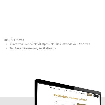
Turul Állatorvos
Állatorvosi Rendelők, Állatpatikák, Kisállatrendelők - Szarvas
Dr. Zima János– magán állatorvos