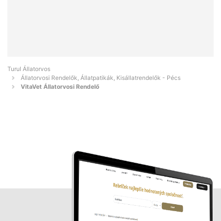
Turul Állatorvos
Állatorvosi Rendelők, Állatpatikák, Kisállatrendelők - Pécs
VitaVet Állatorvosi Rendelő