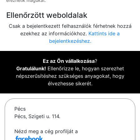
érezhetik magukat.
Ellenőrzött weboldalak
Csak a bejelentkezett felhasználók férhetnek hozzá
ezekhez az információkhoz.
Kattints ide a
bejelentkezéshez.
Ez az Ön vállalkozása
?
Gratulálunk!
Ellenőrizze le, hogyan szerezhet
népszerűsítéshez szükséges anyagokat, hogy
élvezhesse sikerét.
Pécs
Pécs, Szigeti u. 114.
Nézd meg a cég profilját a