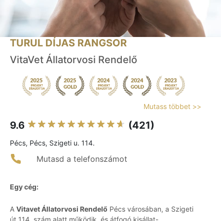
TURUL DÍJAS RANGSOR
VitaVet Állatorvosi Rendelő
Mutass többet >>
9.6
(421)
Pécs, Pécs, Szigeti u. 114.
Mutasd a telefonszámot
Egy cég:
A
Vitavet Állatorvosi Rendelő
Pécs városában, a Szigeti
út 114. szám alatt működik, és átfogó kisállat-