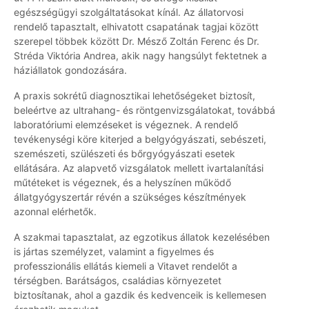
egészségügyi szolgáltatásokat kínál. Az állatorvosi
rendelő tapasztalt, elhivatott csapatának tagjai között
szerepel többek között Dr. Mésző Zoltán Ferenc és Dr.
Stréda Viktória Andrea, akik nagy hangsúlyt fektetnek a
háziállatok gondozására.
A praxis sokrétű diagnosztikai lehetőségeket biztosít,
beleértve az ultrahang- és röntgenvizsgálatokat, továbbá
laboratóriumi elemzéseket is végeznek. A rendelő
tevékenységi köre kiterjed a belgyógyászati, sebészeti,
szemészeti, szülészeti és bőrgyógyászati esetek
ellátására. Az alapvető vizsgálatok mellett ivartalanítási
műtéteket is végeznek, és a helyszínen működő
állatgyógyszertár révén a szükséges készítmények
azonnal elérhetők.
A szakmai tapasztalat, az egzotikus állatok kezelésében
is jártas személyzet, valamint a figyelmes és
professzionális ellátás kiemeli a Vitavet rendelőt a
térségben. Barátságos, családias környezetet
biztosítanak, ahol a gazdik és kedvenceik is kellemesen