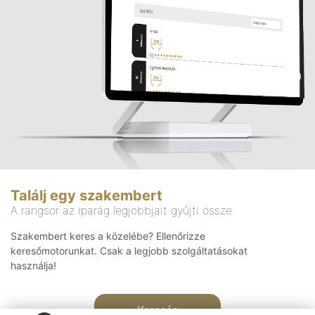
Találj egy szakembert
A rangsor az iparág legjobbjait gyűjti össze
Szakembert keres a közelébe? Ellenőrizze
keresőmotorunkat. Csak a legjobb szolgáltatásokat
használja!
Keresés