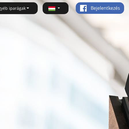
Bejelentkezés
gyéb iparágak