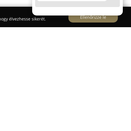
Ellenőrizze le
ogy élvezhesse sikerét.
Patika
 Budapesten, az Árpád út 16. alatt található
s Patika
széles körű szakmai szolgáltatásokat
ok részére. A rendelő modern digitális
el rendelkezik, amelyek segítségével pontos és
 megfelelő diagnózis érdekében. A praxis ellátási
yógyászati gondozást, oltásokat, sebészeti
s szemészeti vizsgálatokat, valamint a