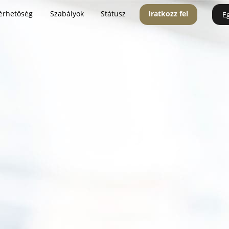
érhetőség
Szabályok
Státusz
Iratkozz fel
E