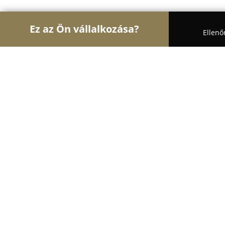
Ez az Ön vállalkozása?
Ellenő
Turul Állatorvos
Állatorvosi Rendelők, Állatpatik
GIZMÓK Állatorvosi Rendelő és Pati
8.9
(422)
Budapest, Árpád út 16. (Újpest-Városkapunál)
Mutasd a telefonszámot