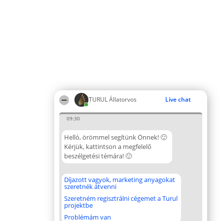
TURUL Állatorvos
Live chat
09:30
Helló, örömmel segítünk Önnek! 🙂
Kérjük, kattintson a megfelelő
beszélgetési témára! 🙂
Díjazott vagyok, marketing anyagokat
szeretnék átvenni
Szeretném regisztrálni cégemet a Turul
projektbe
Problémám van