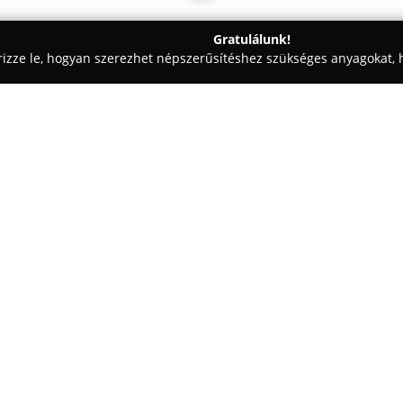
Gratulálunk!
rizze le, hogyan szerezhet népszerűsítéshez szükséges anyagokat, h
ák, Kisállatrendelők - Budapest
GIZMÓK Állatorvosi Rendelő és 
ka
Egy cég:
Az Újpest-Városkapu közelében,
GIZMÓK Állatorvosi Rendelő é
biztosít házi és egzotikus állat
röntgendiagnosztikai eszközökk
Mutass többet >>
részletes felvételeket készít a
palettája felöleli a teljes belg
beavatkozásokat, ultrahangos é
mikrochipezést is.