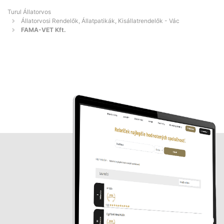
Turul Állatorvos
Állatorvosi Rendelők, Állatpatikák, Kisállatrendelők - Vác
FAMA-VET Kft.