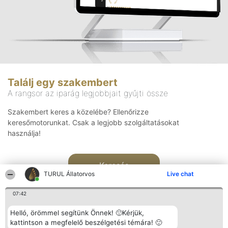
Találj egy szakembert
A rangsor az iparág legjobbjait gyűjti össze
Szakembert keres a közelébe? Ellenőrizze
keresőmotorunkat. Csak a legjobb szolgáltatásokat
használja!
Keresés
TURUL Állatorvos
Live chat
07:42
Helló, örömmel segítünk Önnek! 🙂Kérjük,
kattintson a megfelelő beszélgetési témára! 🙂