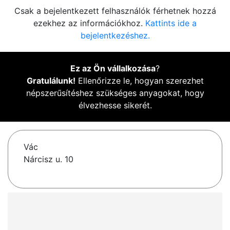
Csak a bejelentkezett felhasználók férhetnek hozzá
ezekhez az információkhoz.
Kattints ide a
bejelentkezéshez.
Ez az Ön vállalkozása
?
Gratulálunk!
Ellenőrizze le, hogyan szerezhet
népszerűsítéshez szükséges anyagokat, hogy
élvezhesse sikerét.
Vác
Nárcisz u. 10