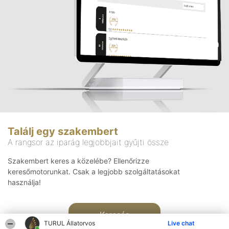
Találj egy szakembert
A rangsor az iparág legjobbjait gyűjti össze
Szakembert keres a közelébe? Ellenőrizze
keresőmotorunkat. Csak a legjobb szolgáltatásokat
használja!
Keresés
TURUL Állatorvos
Live chat