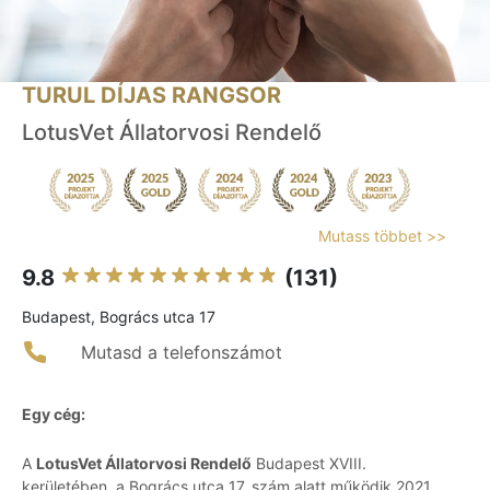
TURUL DÍJAS RANGSOR
LotusVet Állatorvosi Rendelő
Mutass többet >>
9.8
(131)
Budapest, Bogrács utca 17
Mutasd a telefonszámot
Egy cég:
A
LotusVet Állatorvosi Rendelő
Budapest XVIII.
kerületében, a Bogrács utca 17. szám alatt működik 2021