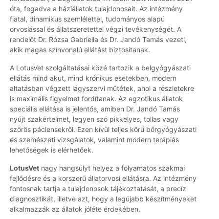
óta, fogadva a háziállatok tulajdonosait. Az intézmény
fiatal, dinamikus szemlélettel, tudományos alapú
orvoslással és állatszeretettel végzi tevékenységét. A
rendelőt Dr. Rózsa Gabriella és Dr. Jandó Tamás vezeti,
akik magas színvonalú ellátást biztosítanak.
A LotusVet szolgáltatásai közé tartozik a belgyógyászati
ellátás mind akut, mind krónikus esetekben, modern
altatásban végzett lágyszervi műtétek, ahol a részletekre
is maximális figyelmet fordítanak. Az egzotikus állatok
speciális ellátása is jelentős, amiben Dr. Jandó Tamás
nyújt szakértelmet, legyen szó pikkelyes, tollas vagy
szőrös páciensekről. Ezen kívül teljes körű bőrgyógyászati
és szemészeti vizsgálatok, valamint modern terápiás
lehetőségek is elérhetőek.
LotusVet
nagy hangsúlyt helyez a folyamatos szakmai
fejlődésre és a korszerű állatorvosi ellátásra. Az intézmény
fontosnak tartja a tulajdonosok tájékoztatását, a precíz
diagnosztikát, illetve azt, hogy a legújabb készítményeket
alkalmazzák az állatok jóléte érdekében.