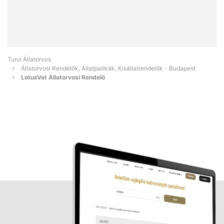
Turul Állatorvos
Állatorvosi Rendelők, Állatpatikák, Kisállatrendelők - Budapest
LotusVet Állatorvosi Rendelő