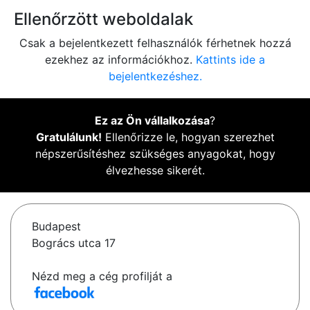
Ellenőrzött weboldalak
Csak a bejelentkezett felhasználók férhetnek hozzá
ezekhez az információkhoz.
Kattints ide a
bejelentkezéshez.
Ez az Ön vállalkozása
?
Gratulálunk!
Ellenőrizze le, hogyan szerezhet
népszerűsítéshez szükséges anyagokat, hogy
élvezhesse sikerét.
Budapest
Bogrács utca 17
Nézd meg a cég profilját a