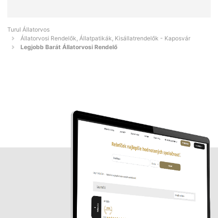
Turul Állatorvos
Állatorvosi Rendelők, Állatpatikák, Kisállatrendelők - Kaposvár
Legjobb Barát Állatorvosi Rendelő