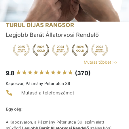
TURUL DÍJAS RANGSOR
Legjobb Barát Állatorvosi Rendelő
Mutass többet >>
9.8
(370)
Kaposvár, Pázmány Péter utca 39
Mutasd a telefonszámot
Egy cég:
A Kaposváron, a Pázmány Péter utca 39. szám alatt
működő
Legjobb Barát Állatorvosi Rendelő
széles körű