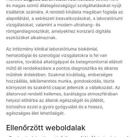
és magas szintű állategészségügyi szolgáltatásokat nyújt
kisállatok számára. A rendelő kínálata magában foglalja az
alapellátást, a sebészeti beavatkozásokat, a laboratóriumi
vizsgálatokat, valamint a modern ultrahang- és
röntgendiagnosztikát, amelyekhez korszerű digitális
eszközöket alkalmaznak.
Az intézmény klinikai laboratóriuma biokémiai,
hematológiai és szerológiai vizsgálatokra is fel van
szerelve, továbbá altatógéppel és betegmonitorral ellátott
műtő áll rendelkezésre a pontos diagnosztika és sikeres
műtétek érdekében. Szakmai kiválóság, emberséges
hozzáállás, lelkiismeretes munka, gondoskodás, tiszta
környezet és szakértő csapat jellemzik a vállalkozást. Az
állatorvosi rendelő kellemes, barátságos atmoszférában
helyezi előtérbe az állatok egészségét és jóllétét,
biztosítva ezzel a gyors gyógyulást és a hosszú,
egészséges élet lehetőségét.
Ellenőrzött weboldalak