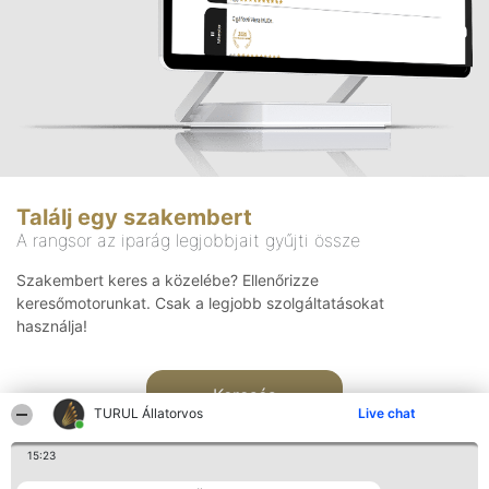
Találj egy szakembert
A rangsor az iparág legjobbjait gyűjti össze
Szakembert keres a közelébe? Ellenőrizze
keresőmotorunkat. Csak a legjobb szolgáltatásokat
használja!
Keresés
TURUL Állatorvos
Live chat
15:23