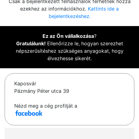
Csak a bejelentkezett felhasználók férhetnek hozzá
ezekhez az információkhoz.
Kattints ide a
bejelentkezéshez.
Ez az Ön vállalkozása
?
Gratulálunk!
Ellenőrizze le, hogyan szerezhet
népszerűsítéshez szükséges anyagokat, hogy
élvezhesse sikerét.
Kaposvár
Pázmány Péter utca 39
Nézd meg a cég profilját a