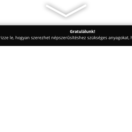
Gratulálunk!
rizze le, hogyan szerezhet népszerűsítéshez szükséges anyagokat, h
ák, Kisállatrendelők - Gödöllő
KoVaVet Bt. - Állatorvosi rendelő
Egy cég:
A
KoVaVet Bt.
1998 óta átfogó á
Gödöllőn és a környező terület
rendelőben három állandó állato
elkötelezetten gondoskodnak a k
Mutass többet >>
Küldetésük, hogy Gödöllő és v
színvonalú orvosi felügyeletet 