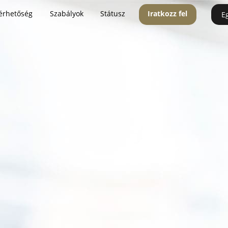
érhetőség
Szabályok
Státusz
Iratkozz fel
E