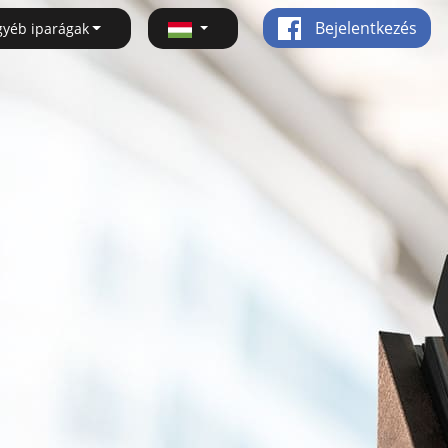
Bejelentkezés
gyéb iparágak