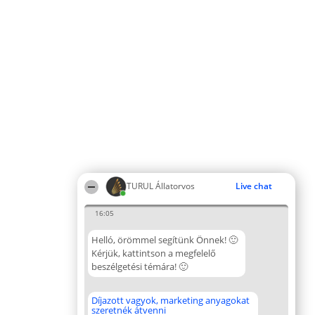
TURUL Állatorvos
Live chat
16:05
Helló, örömmel segítünk Önnek! 🙂
Kérjük, kattintson a megfelelő
beszélgetési témára! 🙂
Díjazott vagyok, marketing anyagokat
szeretnék átvenni