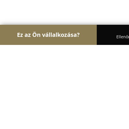
Ez az Ön vállalkozása?
Ellenő
Turul Állatorvos
Állatorvosi Rendelők, Állatpatik
KoVaVet Bt. - Állatorvosi rendelő
8.6
(105)