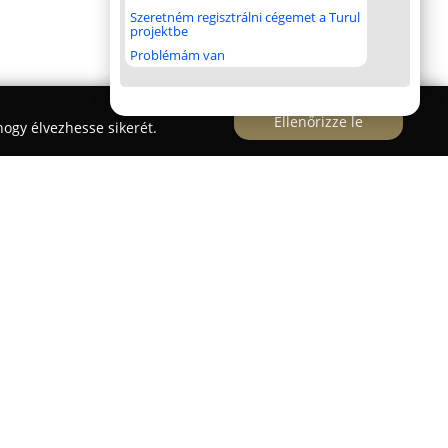
Szeretném regisztrálni cégemet a Turul
projektbe
Problémám van
Ellenőrizze le
ogy élvezhesse sikerét.
llatorvosi ellátást biztosít kisállatok számára
eken. Az Árpád utca 5. szám alatt működő
rvos és két asszisztens dolgozik, akik
edvtelésből tartott állatok egészségéről.
onzáskörzetében élő kisállatok számára magas
nyújtsanak.