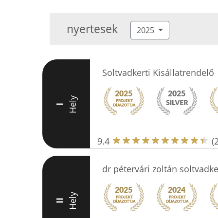
nyertesek
2025
Soltvadkerti Kisállatrendelő
Hely
I
9.4
(
dr pétervári zoltán soltvadke
Hely
II