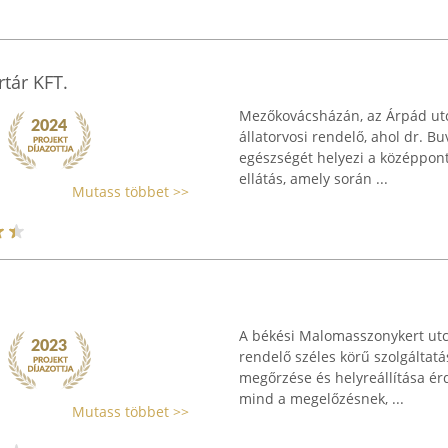
tár KFT.
Mezőkovácsházán, az Árpád utc
állatorvosi rendelő, ahol dr. Bu
egészségét helyezi a középpontba
ellátás, amely során ...
Mutass többet >>
A békési Malomasszonykert utca
rendelő széles körű szolgáltat
megőrzése és helyreállítása ér
mind a megelőzésnek, ...
Mutass többet >>