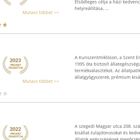
Elsődleges célja a házi kedven
helyreállítása, ...
Mutass többet >>
A Kunszentmiklóson, a Szent Er
1995 óta biztosít állategészség
termékválasztékot. Az állatpat
állatgyógyszerek, prémium kisáll
Mutass többet >>
A szegedi Magyar utca 208. szá
kisállat-tulajdonosokat és kedv
állatok egészségének megőrzésé