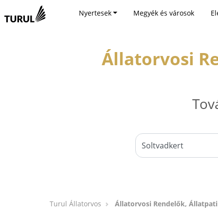
Nyertesek
Megyék és városok
El
Állatorvosi R
Tov
Turul Állatorvos
Állatorvosi Rendelők, Állatpati