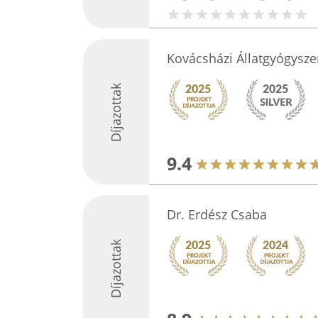
Kovácsházi Állatgyógyszer
Díjazottak
9.4
Dr. Erdész Csaba
Díjazottak