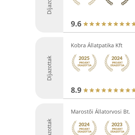
Díjazottak
9.6
Kobra Állatpatika Kft
Díjazottak
8.9
Marostői Állatorvosi Bt.
Díjazottak