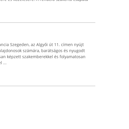
ancia Szegeden, az Algyői út 11. címen nyújt
ótulajdonosok számára, barátságos és nyugodt
san képzett szakemberekkel és folyamatosan
 ...