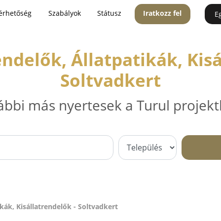
érhetőség
Szabályok
Státusz
Iratkozz fel
E
endelők, Állatpatikák, Kisá
Soltvadkert
ábbi más nyertesek a Turul projekt
kák, Kisállatrendelők - Soltvadkert