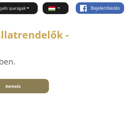
Bejelentkezés
gyéb iparágak
llatrendelők -
ben.
Keresés