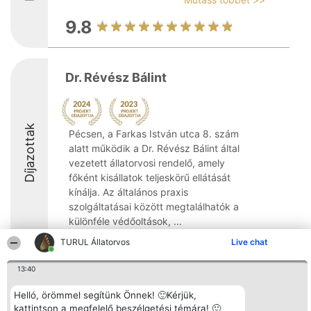
9.8
Dr. Révész Bálint
Díjazottak
Pécsen, a Farkas István utca 8. szám
alatt működik a Dr. Révész Bálint által
vezetett állatorvosi rendelő, amely
főként kisállatok teljeskörű ellátását
kínálja. Az általános praxis
szolgáltatásai között megtalálhatók a
különféle védőoltások, ...
TURUL Állatorvos
Live chat
13:40
Helló, örömmel segítünk Önnek! 🙂Kérjük,
Rangsorszervező
Népszavazás
Elérhetőség
SC Beautiful Company S.R.L.
Nyertesek
Elérhetőség
kattintson a megfelelő beszélgetési témára! 🙂