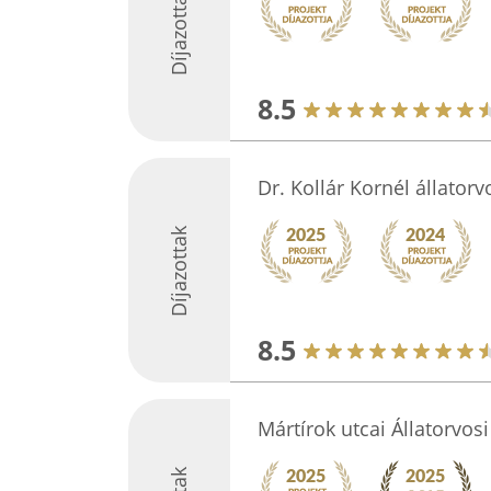
Díjazottak
8.5
Dr. Kollár Kornél állatorv
Díjazottak
8.5
Mártírok utcai Állatorvos