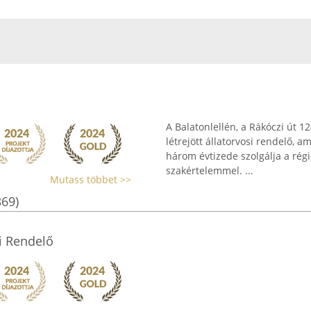
A Balatonlellén, a Rákóczi út 
létrejött állatorvosi rendelő, 
három évtizede szolgálja a régió
szakértelemmel. ...
Mutass többet >>
369)
si Rendelő