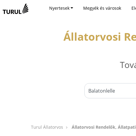
Nyertesek
Megyék és városok
El
Állatorvosi R
Tov
Turul Állatorvos
Állatorvosi Rendelők, Állatpati