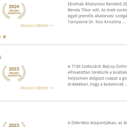
Ebrehab Állatorvosi Rendelő 200
Benda Tibor volt. Az évek sorá
egyik jelentős állatorvosi szolg
Tornyosné Dr. Kiss Krisztina ...
Mutass többet >>
s
A 7100 Szekszárd, Bajcsy-Zsilin
elhivatottan törekszik a kisáll
helyszínen dolgozó csapat a g
érdekében, hogy a kedvencek ..
Mutass többet >>
A Döbrököz központjában, az Á