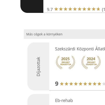
9.7
(
Más cégek a környéken
Szekszárdi Központi Állat
Díjazottak
9
Eb-rehab