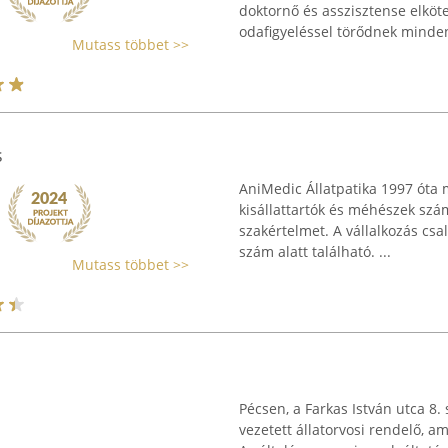
doktornő és asszisztense elköt
odafigyeléssel törődnek minden 
Mutass többet >>
s
AniMedic Állatpatika 1997 óta
kisállattartók és méhészek szám
szakértelmet. A vállalkozás csa
szám alatt található. ...
Mutass többet >>
Pécsen, a Farkas István utca 8.
vezetett állatorvosi rendelő, ame