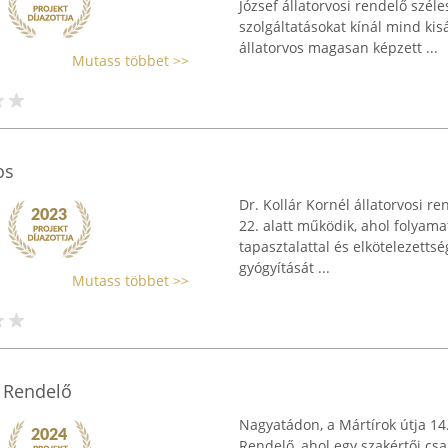
József állatorvosi rendelő szél
szolgáltatásokat kínál mind kis
állatorvos magasan képzett ...
Mutass többet >>
os
Dr. Kollár Kornél állatorvosi r
22. alatt működik, ahol folyama
tapasztalattal és elkötelezetts
gyógyítását ...
Mutass többet >>
i Rendelő
Nagyatádon, a Mártírok útja 14.
Rendelő, ahol egy szakértői csa