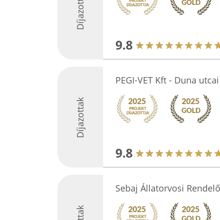
Díjazottak
9.8
PEGI-VET Kft - Duna utcai
Díjazottak
9.8
Sebaj Állatorvosi Rendel