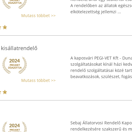
A rendelőben az állatok egészs
elkötelezettség jellemzi ...
Mutass többet >>
 kisállatrendelő
A kaposvári PEGI-VET Kft - Duna
szolgáltatásokat kínál házi ke
rendelő szolgáltatásai közé tar
beavatkozások, szülészet, fogász
Mutass többet >>
ő
Sebaj Állatorvosi Rendelő Kapo
rendelkezésére szakszerű és m