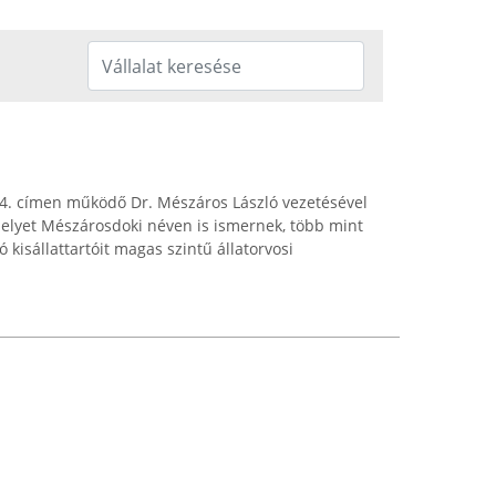
124. címen működő Dr. Mészáros László vezetésével
amelyet Mészárosdoki néven is ismernek, több mint
 kisállattartóit magas szintű állatorvosi