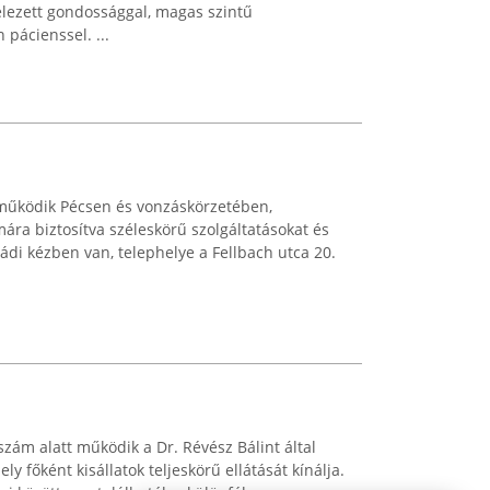
elezett gondossággal, magas szintű
pácienssel. ...
 működik Pécsen és vonzáskörzetében,
ára biztosítva széleskörű szolgáltatásokat és
ládi kézben van, telephelye a Fellbach utca 20.
 szám alatt működik a Dr. Révész Bálint által
ly főként kisállatok teljeskörű ellátását kínálja.