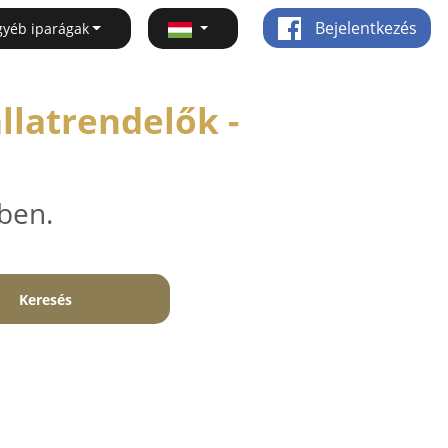
Bejelentkezés
gyéb iparágak
llatrendelők -
ben.
Keresés