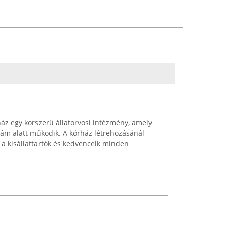
ház egy korszerű állatorvosi intézmény, amely
zám alatt működik. A kórház létrehozásánál
 a kisállattartók és kedvenceik minden