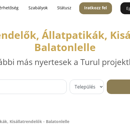
érhetőség
Szabályok
Státusz
Iratkozz fel
E
endelők, Állatpatikák, Kisá
Balatonlelle
ábbi más nyertesek a Turul projekt
kák, Kisállatrendelők - Balatonlelle