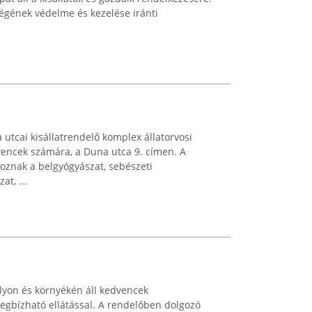
égének védelme és kezelése iránti
 utcai kisállatrendelő komplex állatorvosi
dvencek számára, a Duna utca 9. címen. A
toznak a belgyógyászat, sebészeti
at, ...
lyon és környékén áll kedvencek
egbízható ellátással. A rendelőben dolgozó