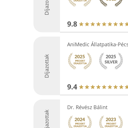
Díjazottak
9.8
AniMedic Állatpatika-Péc
Díjazottak
9.4
Dr. Révész Bálint
Díjazottak