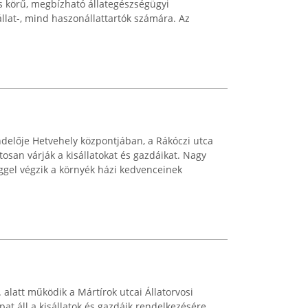
es körű, megbízható állategészségügyi
állat-, mind haszonállattartók számára. Az
endelője Hetvehely központjában, a Rákóczi utca
tosan várják a kisállatokat és gazdáikat. Nagy
éggel végzik a környék házi kedvenceinek
 alatt működik a Mártírok utcai Állatorvosi
pat áll a kisállatok és gazdáik rendelkezésére.