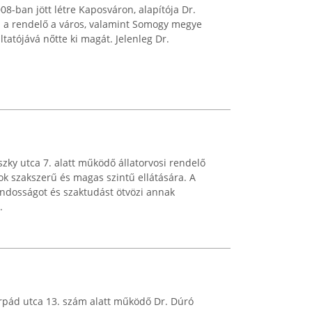
8-ban jött létre Kaposváron, alapítója Dr.
n a rendelő a város, valamint Somogy megye
áltatójává nőtte ki magát. Jelenleg Dr.
szky utca 7. alatt működő állatorvosi rendelő
atok szakszerű és magas szintű ellátására. A
ondosságot és szaktudást ötvözi annak
.
rpád utca 13. szám alatt működő Dr. Dúró