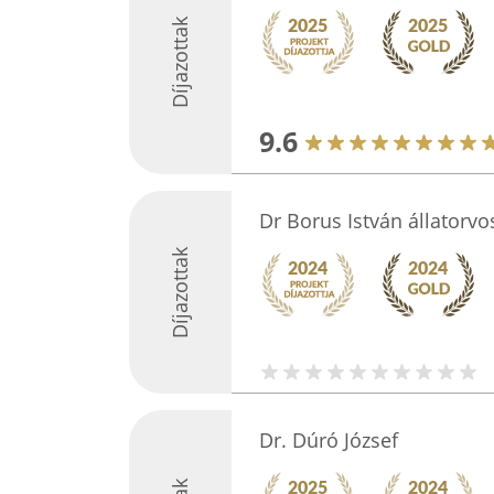
Díjazottak
9.6
Dr Borus István állatorvo
Díjazottak
Dr. Dúró József