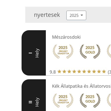
nyertesek
2025
Mészárosdoki
Hely
I
9.8
(
Kék Állatpatika és Állatorvo
Hely
II