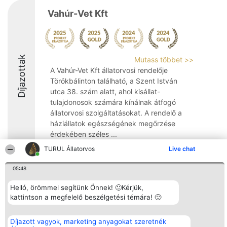
Vahúr-Vet Kft
Díjazottak
Mutass többet >>
A Vahúr-Vet Kft állatorvosi rendelője
Törökbálinton található, a Szent István
utca 38. szám alatt, ahol kisállat-
tulajdonosok számára kínálnak átfogó
állatorvosi szolgáltatásokat. A rendelő a
háziállatok egészségének megőrzése
érdekében széles ...
TURUL Állatorvos
Live chat
9.8
05:48
Helló, örömmel segítünk Önnek! 🙂Kérjük,
Rangsorszervező
Népszavazás
Elérhetőség
SC Beautiful Company S.R.L.
kattintson a megfelelő beszélgetési témára! 🙂
Nyertesek
Elérhetőség
Bulevardul Aleea Timișul De
Az összes
Sus Nr. 2, Bl. A30, Sc. A, Et.
díjazottak
4, Ap. 13
listája
Díjazott vagyok, marketing anyagokat szeretnék
Bukarest 53-238
Szabályok