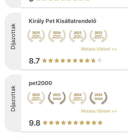
Király Pet Kisállatrendelő
Díjazottak
Mutass többet >>
8.7
pet2000
Díjazottak
Mutass többet >>
9.8