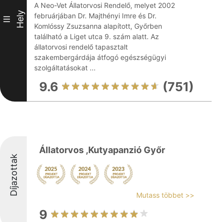
A Neo-Vet Állatorvosi Rendelő, melyet 2002
Hely
februárjában Dr. Majthényi Imre és Dr.
III
Komlóssy Zsuzsanna alapított, Győrben
található a Liget utca 9. szám alatt. Az
állatorvosi rendelő tapasztalt
szakembergárdája átfogó egészségügyi
szolgáltatásokat ...
9.6
(751)
Állatorvos ,Kutyapanzió Győr
Díjazottak
Mutass többet >>
9