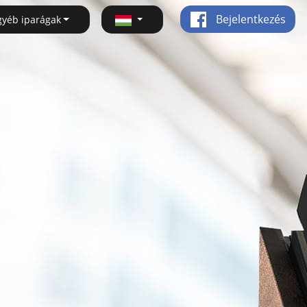
Bejelentkezés
gyéb iparágak