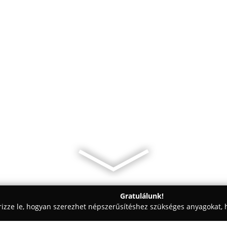
Gratulálunk!
rizze le, hogyan szerezhet népszerűsítéshez szükséges anyagokat, h