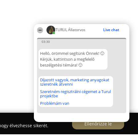
TURUL Állatorvos
Live chat
03:30
Helló, örömmel segítünk Önnek! 🙂
Kérjük, kattintson a megfelelő
beszélgetési témára! 🙂
Díjazott vagyok, marketing anyagokat
szeretnék átvenni
Szeretném regisztrálni cégemet a Turul
projektbe
Problémám van
Ellenőrizze le
ogy élvezhesse sikerét.