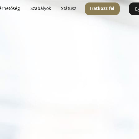
érhetőség
Szabályok
Státusz
Iratkozz fel
E