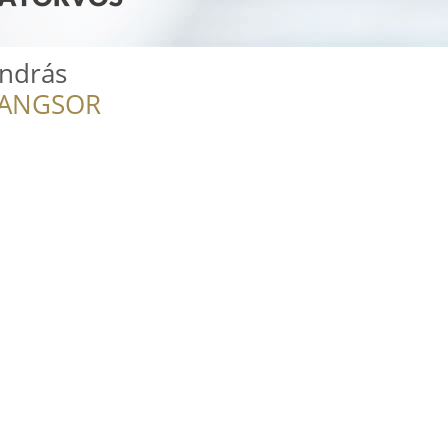
András
RANGSOR