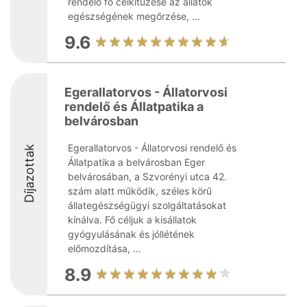
rendelő fő célkitűzése az állatok
egészségének megőrzése, ...
9.6
Egerallatorvos - Állatorvosi
rendelő és Állatpatika a
belvárosban
Egerallatorvos - Állatorvosi rendelő és
Díjazottak
Állatpatika a belvárosban Eger
belvárosában, a Szvorényi utca 42.
szám alatt működik, széles körű
állategészségügyi szolgáltatásokat
kínálva. Fő céljuk a kisállatok
gyógyulásának és jóllétének
előmozdítása, ...
8.9