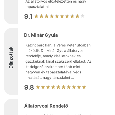
Az állatorvos elkötelezetten és nagy
tapasztalattal ...
9.1
Dr. Minár Gyula
Kazincbarcikán, a Veres Péter utcában
Díjazottak
működik Dr. Minár Gyula állatorvosi
rendelője, amely kisállatoknak és
gazdáiknak kínál szakszerű ellátást. Az
itt dolgozó szakember több mint
negyven év tapasztalatával végzi
hivatását, nagy társadalmi ...
9.8
Állatorvosi Rendelő