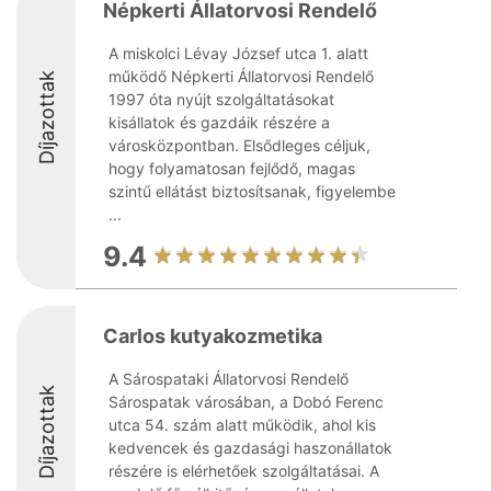
Népkerti Állatorvosi Rendelő
A miskolci Lévay József utca 1. alatt
működő Népkerti Állatorvosi Rendelő
Díjazottak
1997 óta nyújt szolgáltatásokat
kisállatok és gazdáik részére a
városközpontban. Elsődleges céljuk,
hogy folyamatosan fejlődő, magas
szintű ellátást biztosítsanak, figyelembe
...
9.4
Carlos kutyakozmetika
A Sárospataki Állatorvosi Rendelő
Díjazottak
Sárospatak városában, a Dobó Ferenc
utca 54. szám alatt működik, ahol kis
kedvencek és gazdasági haszonállatok
részére is elérhetőek szolgáltatásai. A