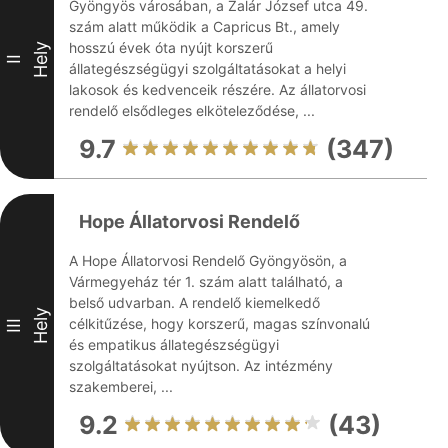
Gyöngyös városában, a Zalár József utca 49.
szám alatt működik a Capricus Bt., amely
hosszú évek óta nyújt korszerű
Hely
II
állategészségügyi szolgáltatásokat a helyi
lakosok és kedvenceik részére. Az állatorvosi
rendelő elsődleges elköteleződése, ...
9.7
(347)
Hope Állatorvosi Rendelő
A Hope Állatorvosi Rendelő Gyöngyösön, a
Vármegyeház tér 1. szám alatt található, a
belső udvarban. A rendelő kiemelkedő
Hely
célkitűzése, hogy korszerű, magas színvonalú
III
és empatikus állategészségügyi
szolgáltatásokat nyújtson. Az intézmény
szakemberei, ...
9.2
(43)