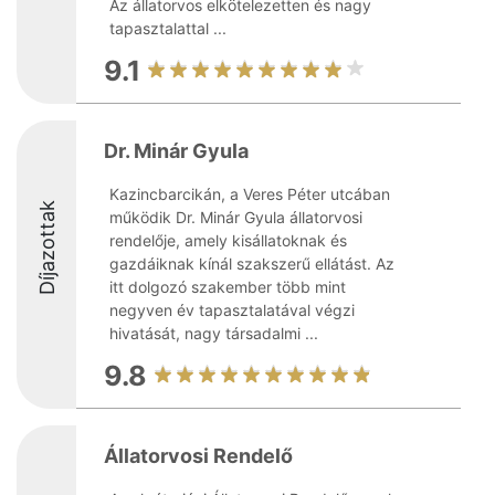
Az állatorvos elkötelezetten és nagy
tapasztalattal ...
9.1
Dr. Minár Gyula
Kazincbarcikán, a Veres Péter utcában
Díjazottak
működik Dr. Minár Gyula állatorvosi
rendelője, amely kisállatoknak és
gazdáiknak kínál szakszerű ellátást. Az
itt dolgozó szakember több mint
negyven év tapasztalatával végzi
hivatását, nagy társadalmi ...
9.8
Állatorvosi Rendelő