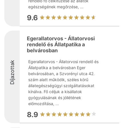
rendelő fő célkitűzése az állatok
egészségének megőrzése, ...
9.6
Egerallatorvos - Állatorvosi
rendelő és Állatpatika a
belvárosban
Egerallatorvos - Állatorvosi rendelő és
Díjazottak
Állatpatika a belvárosban Eger
belvárosában, a Szvorényi utca 42.
szám alatt működik, széles körű
állategészségügyi szolgáltatásokat
kínálva. Fő céljuk a kisállatok
gyógyulásának és jóllétének
előmozdítása, ...
8.9