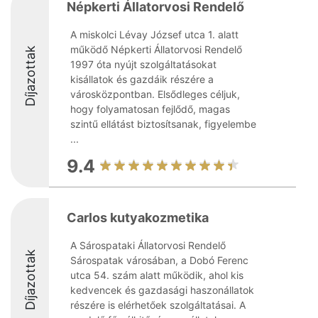
Népkerti Állatorvosi Rendelő
A miskolci Lévay József utca 1. alatt
működő Népkerti Állatorvosi Rendelő
Díjazottak
1997 óta nyújt szolgáltatásokat
kisállatok és gazdáik részére a
városközpontban. Elsődleges céljuk,
hogy folyamatosan fejlődő, magas
szintű ellátást biztosítsanak, figyelembe
...
9.4
Carlos kutyakozmetika
A Sárospataki Állatorvosi Rendelő
Díjazottak
Sárospatak városában, a Dobó Ferenc
utca 54. szám alatt működik, ahol kis
kedvencek és gazdasági haszonállatok
részére is elérhetőek szolgáltatásai. A