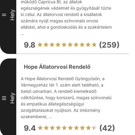
működő Capricus Bt. az állatok
egészségének védelmét és gyógyítását tűzte
Hely
ki célul. Az állatorvosi rendelő a kisállatok
II
számára nyújt magas színvonalú orvosi
ellátást, ahol a gondoskodás és a szakértelem
...
9.8
(259)
Hope Állatorvosi Rendelő
A Hope Állatorvosi Rendelő Gyöngyösön, a
Vármegyeház tér 1. szám alatt található, a
belső udvarban. A rendelő kiemelkedő
Hely
célkitűzése, hogy korszerű, magas színvonalú
III
és empatikus állategészségügyi
szolgáltatásokat nyújtson. Az intézmény
szakemberei, ...
9.4
(42)