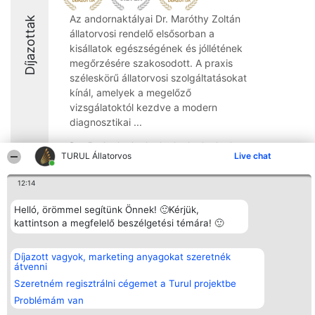
Az andornaktályai Dr. Maróthy Zoltán
Díjazottak
állatorvosi rendelő elsősorban a
kisállatok egészségének és jóllétének
megőrzésére szakosodott. A praxis
széleskörű állatorvosi szolgáltatásokat
kínál, amelyek a megelőző
vizsgálatoktól kezdve a modern
diagnosztikai ...
9.4
TURUL Állatorvos
Live chat
12:14
Rangsorszervező
Népszavazás
Elérhetőség
SC Beautiful Company S.R.L.
Helló, örömmel segítünk Önnek! 🙂Kérjük,
Nyertesek
Elérhetőség
Bulevardul Aleea Timișul De
Az összes
kattintson a megfelelő beszélgetési témára! 🙂
Sus Nr. 2, Bl. A30, Sc. A, Et.
díjazottak
4, Ap. 13
listája
Bukarest 53-238
Szabályok
Díjazott vagyok, marketing anyagokat szeretnék
Adószám 36737675
Státusz
átvenni
tel: +363 033 425 71
Polityka
Szeretném regisztrálni cégemet a Turul projektbe
Prywatności
Problémám van