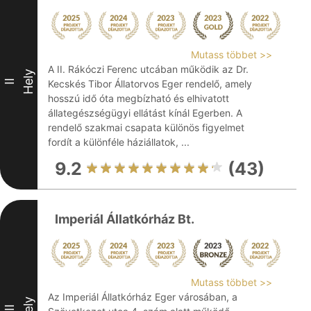
Mutass többet >>
A II. Rákóczi Ferenc utcában működik az Dr.
Hely
II
Kecskés Tibor Állatorvos Eger rendelő, amely
hosszú idő óta megbízható és elhivatott
állategészségügyi ellátást kínál Egerben. A
rendelő szakmai csapata különös figyelmet
fordít a különféle háziállatok, ...
9.2
(43)
Imperiál Állatkórház Bt.
Mutass többet >>
Az Imperiál Állatkórház Eger városában, a
Hely
III