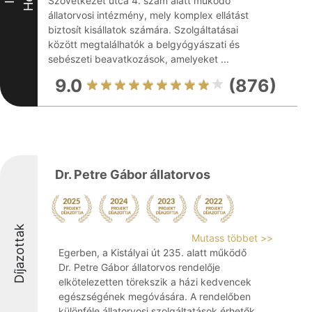
Szövetkezet utca 4. szám alatt működő
állatorvosi intézmény, mely komplex ellátást
biztosít kisállatok számára. Szolgáltatásai
között megtalálhatók a belgyógyászati és
sebészeti beavatkozások, amelyeket ...
9.0
(876)
Dr. Petre Gábor állatorvos
Díjazottak
Mutass többet >>
Egerben, a Kistályai út 235. alatt működő
Dr. Petre Gábor állatorvos rendelője
elkötelezetten törekszik a házi kedvencek
egészségének megóvására. A rendelőben
különféle állatorvosi szolgáltatások érhetők