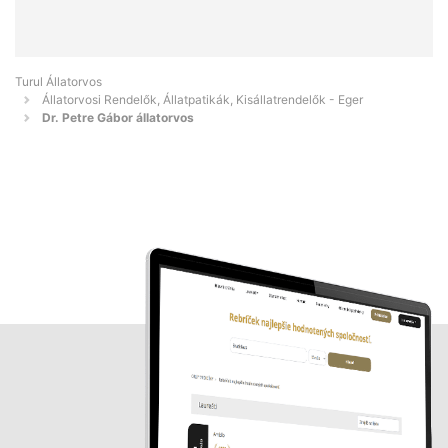
Turul Állatorvos
Állatorvosi Rendelők, Állatpatikák, Kisállatrendelők - Eger
Dr. Petre Gábor állatorvos