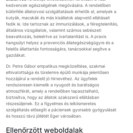
kedvencek egészségének megóvására. A rendelőben
különféle állatorvosi szolgáltatások érhetők el, amelyek a
kutyák, macskák és más kisállatok alapvető ellátásait
fedik le. Ide tartoznak az immunizálások, a féregtelenítés,
általános vizsgálatok, valamint számos sebészeti
beavatkozás, beleértve az ivartalanítást is. A praxis
hangsúlyt helyez a prevenciós állategészségügyre és a
felelős állattartás fontosságára, tanácsokkal segítve a
gazdákat.
Dr. Petre Gábor empatikus megközelítése, szakmai
elhivatottsága és türelemre épülő munkája jelentősen
hozzájárul a rendelő jó hírnevéhez. Az ügyfelek
rendszeresen kiemelik a nyugodt és barátságos
atmoszférát, amely a rendelőben tapasztalható,
biztosítva, hogy az állatok szakszerű ellátásban
részesüljenek. Ez a figyelmes és lelkiismeretes
szolgáltatás elősegíti a páciensek gyorsabb gyógyulását
és hosszú távú jóllétét Eger városában.
Ellenőrzött weboldalak