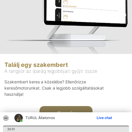
Találj egy szakembert
A rangsor az iparág legjobbjait gyűjti össze
Szakembert keres a közelébe? Ellenőrizze
keresőmotorunkat. Csak a legjobb szolgáltatásokat
használja!
Keresés
TURUL Állatorvos
Live chat
20:51