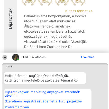
Díjazottak
Mutass többet >>
Balmazújváros központjában, a Bocskai
utca 2-4. szám alatt működik az
Állatorvosi rendelő, amelynek
elkötelezett szakemberei a háziállatok
egészségének megőrzését és
visszaállítását tűzték ki célul. Vezetőjük
Dr. Bácsi Imre Zsolt, akihez Dr. ...
9
TURUL Állatorvos
Live chat
12:08
Rangsorszervező
Népszavazás
Elérhetőség
Helló, örömmel segítünk Önnek! 🙂Kérjük,
SC Beautiful Company S.R.L.
Nyertesek
Elérhetőség
kattintson a megfelelő beszélgetési témára! 🙂
Bulevardul Aleea Timișul De
Az összes
Sus Nr. 2, Bl. A30, Sc. A, Et.
díjazottak
4, Ap. 13
listája
Bukarest 53-238
Szabályok
Díjazott vagyok, marketing anyagokat szeretnék
Adószám 36737675
Státusz
átvenni
tel: +363 033 425 71
Polityka
Szeretném regisztrálni cégemet a Turul projektbe
Prywatności
Problémám van