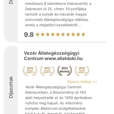
mindössze 8 kilométerre Debrecentől, a
Debreceni út 25. címen. Fő profiljába
tartozik a kutyák és macskák magas
színvonalú állategészségügyi ellátása,
amely a megelőző kezelésektől ...
9.8
Vezér Állategészségügyi
Centrum www.allatdoki.hu
Díjazottak
Mutass többet >>
Vezér Állategészségügyi Centrum
Debrecenben, a Böszörményi út 193.
alatt helyezkedik el, és 1999 áprilisában
nyitotta meg kapuit. Az intézmény
komplex állatorvosi szolgáltatásokat
kínál kutyák, macskák, kisrágcsálók,