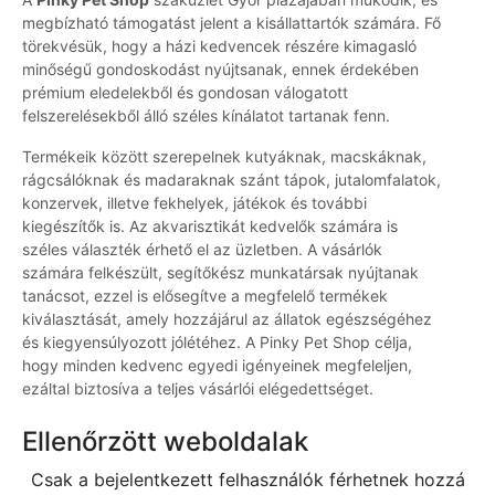
megbízható támogatást jelent a kisállattartók számára. Fő
törekvésük, hogy a házi kedvencek részére kimagasló
minőségű gondoskodást nyújtsanak, ennek érdekében
prémium eledelekből és gondosan válogatott
felszerelésekből álló széles kínálatot tartanak fenn.
Termékeik között szerepelnek kutyáknak, macskáknak,
rágcsálóknak és madaraknak szánt tápok, jutalomfalatok,
konzervek, illetve fekhelyek, játékok és további
kiegészítők is. Az akvarisztikát kedvelők számára is
széles választék érhető el az üzletben. A vásárlók
számára felkészült, segítőkész munkatársak nyújtanak
tanácsot, ezzel is elősegítve a megfelelő termékek
kiválasztását, amely hozzájárul az állatok egészségéhez
és kiegyensúlyozott jólétéhez. A Pinky Pet Shop célja,
hogy minden kedvenc egyedi igényeinek megfeleljen,
ezáltal biztosíva a teljes vásárlói elégedettséget.
Ellenőrzött weboldalak
Csak a bejelentkezett felhasználók férhetnek hozzá