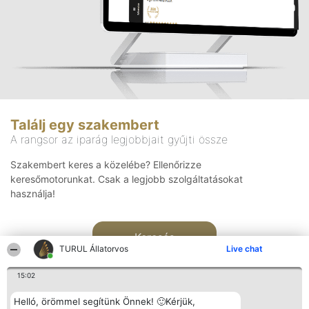
Találj egy szakembert
A rangsor az iparág legjobbjait gyűjti össze
Szakembert keres a közelébe? Ellenőrizze
keresőmotorunkat. Csak a legjobb szolgáltatásokat
használja!
Keresés
TURUL Állatorvos
Live chat
15:02
Helló, örömmel segítünk Önnek! 🙂Kérjük,