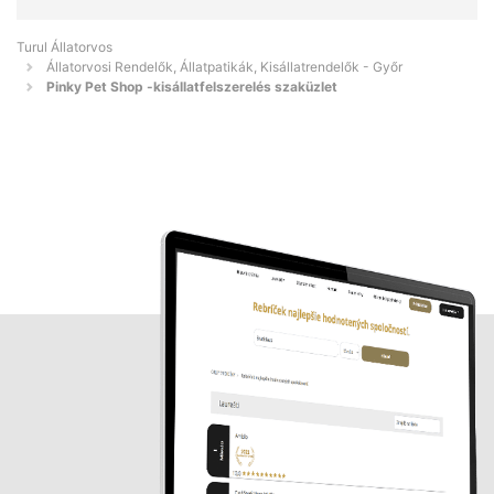
Turul Állatorvos
Állatorvosi Rendelők, Állatpatikák, Kisállatrendelők - Győr
Pinky Pet Shop -kisállatfelszerelés szaküzlet