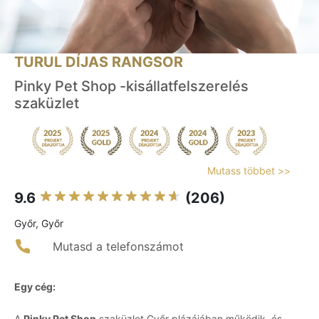
TURUL DÍJAS RANGSOR
Pinky Pet Shop -kisállatfelszerelés
szaküzlet
Mutass többet >>
9.6
(206)
Győr, Győr
Mutasd a telefonszámot
Egy cég:
A
Pinky Pet Shop
szaküzlet Győr plázájában működik, és