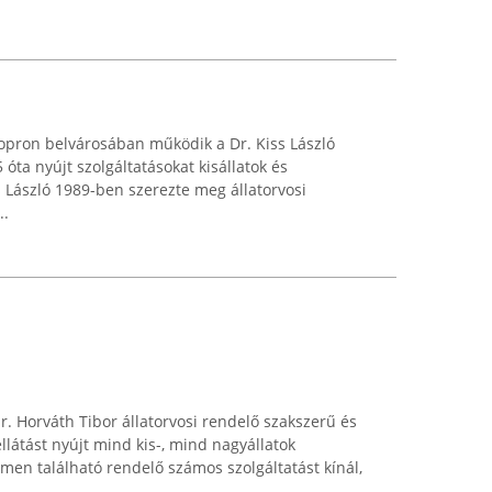
Sopron belvárosában működik a Dr. Kiss László
 óta nyújt szolgáltatásokat kisállatok és
s László 1989-ben szerezte meg állatorvosi
..
. Horváth Tibor állatorvosi rendelő szakszerű és
ellátást nyújt mind kis-, mind nagyállatok
men található rendelő számos szolgáltatást kínál,