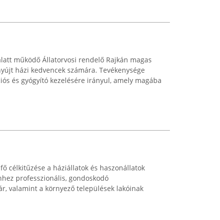
alatt működő Állatorvosi rendelő Rajkán magas
t nyújt házi kedvencek számára. Tevékenysége
ciós és gyógyító kezelésére irányul, amely magába
fő célkitűzése a háziállatok és haszonállatok
hez professzionális, gondoskodó
ár, valamint a környező települések lakóinak