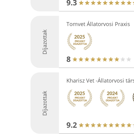
9.3
Tomvet Állatorvosi Praxis
Díjazottak
8
Kharisz Vet -Állatorvosi tár
Díjazottak
9.2