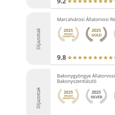
9.2
Marcalvárosi Állatorvosi R
Díjazottak
9.8
Bakonygyöngye Állatorvosi
Bakonyszentlászló
Díjazottak