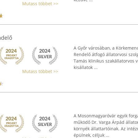
Mutass többet >>
ndelő
A Győr városában, a Körkemence
Rendelő átfogó állatorvosi szolg
Tamás klinikus szakállatorvos v
kisállatok ...
Mutass többet >>
A Mosonmagyaróvár egyik forgal
működő Dr. Varga Árpád állator
környék állattartóinak. Az int
épülnek, céljuk ...