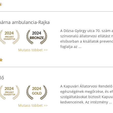
inárna ambulancia-Rajka
A Dózsa György utca 70. szám 
színvonalú állatorvosi ellátás
elsősorban a kisállatok preven
foglalja az ...
Mutass többet >>
lő
A Kapuvári Állatorvosi Rendelő 
egészségének megőrzése, és eh
szolgáltatásokat biztosít Kapuv
kedvenceinek. Az intézmény ...
Mutass többet >>