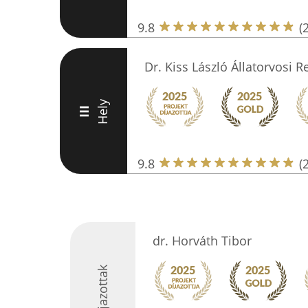
9.8
(
Dr. Kiss László Állatorvosi 
Hely
III
9.8
(
dr. Horváth Tibor
Díjazottak