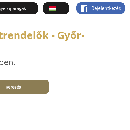
Bejelentkezés
gyéb iparágak
trendelők - Győr-
ben.
Keresés