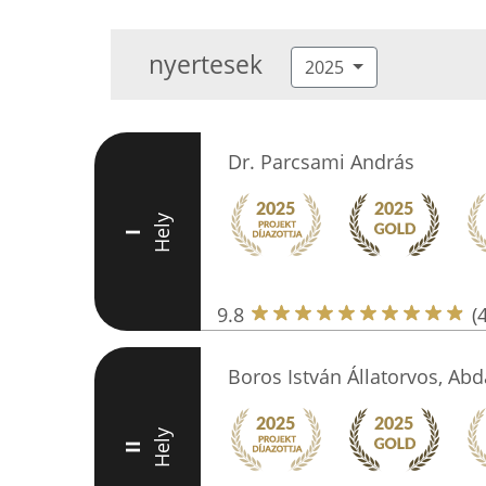
nyertesek
2025
Dr. Parcsami András
Hely
I
9.8
(
Boros István Állatorvos, Abd
Hely
II