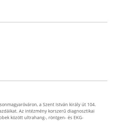
sonmagyaróváron, a Szent István király út 104.
 gazdáikat. Az intézmény korszerű diagnosztikai
öbbek között ultrahang-, röntgen- és EKG-