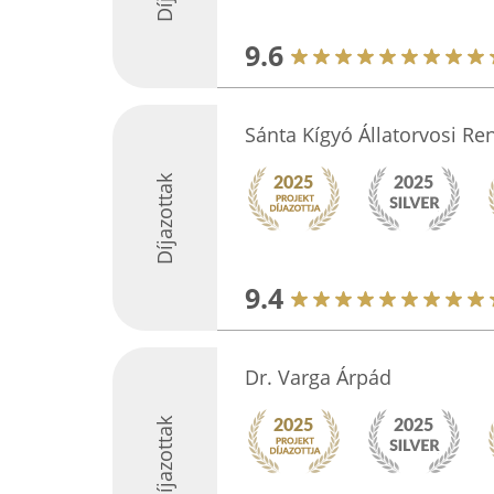
9.6
Sánta Kígyó Állatorvosi Re
Díjazottak
9.4
Dr. Varga Árpád
Díjazottak