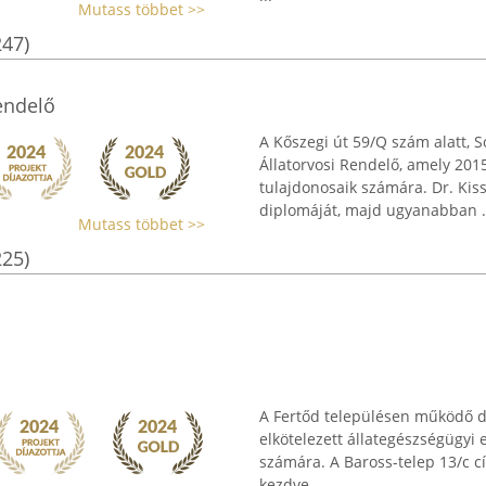
Mutass többet >>
247)
Rendelő
A Kőszegi út 59/Q szám alatt, 
Állatorvosi Rendelő, amely 2015
tulajdonosaik számára. Dr. Kis
diplomáját, majd ugyanabban .
Mutass többet >>
225)
A Fertőd településen működő dr
elkötelezett állategészségügyi 
számára. A Baross-telep 13/c cí
kezdve ...