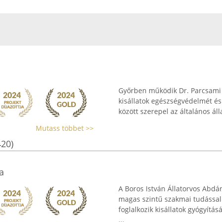
Győrben működik Dr. Parcsami A
kisállatok egészségvédelmét és 
között szerepel az általános álla
Mutass többet >>
420)
a
A Boros István Állatorvos Abdá
magas szintű szakmai tudással 
foglalkozik kisállatok gyógyítás
...