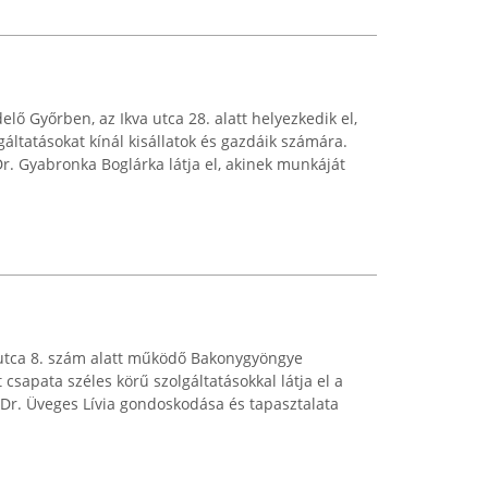
elő Győrben, az Ikva utca 28. alatt helyezkedik el,
lgáltatásokat kínál kisállatok és gazdáik számára.
Dr. Gyabronka Boglárka látja el, akinek munkáját
 utca 8. szám alatt működő Bakonygyöngye
 csapata széles körű szolgáltatásokkal látja el a
. Dr. Üveges Lívia gondoskodása és tapasztalata