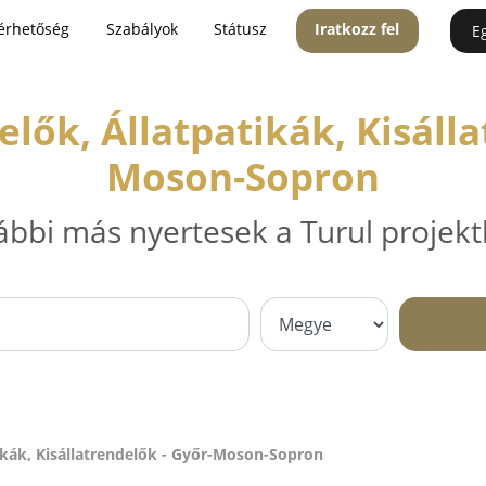
érhetőség
Szabályok
Státusz
Iratkozz fel
E
elők, Állatpatikák, Kisálla
Moson-Sopron
ábbi más nyertesek a Turul projekt
tikák, Kisállatrendelők - Győr-Moson-Sopron