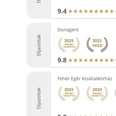
9.4
Dunagent
Díjazottak
9.8
Fehér Egér Kisállatkórház
Díjazottak